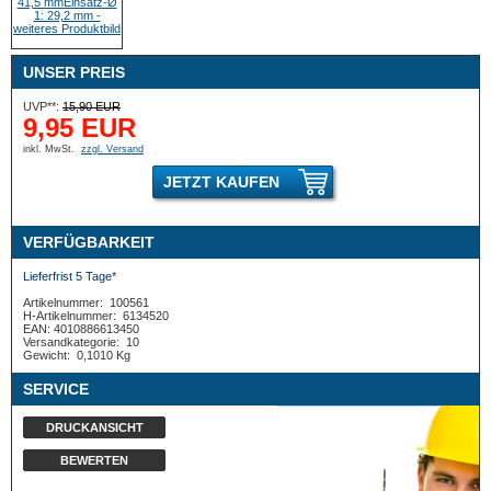
UNSER PREIS
UVP**:
15,90 EUR
9,95 EUR
inkl. MwSt.
zzgl. Versand
JETZT KAUFEN
VERFÜGBARKEIT
Lieferfrist 5 Tage*
Artikelnummer:
100561
H-Artikelnummer:
6134520
EAN: 4010886613450
Versandkategorie:
10
Gewicht:
0,1010 Kg
SERVICE
DRUCKANSICHT
BEWERTEN