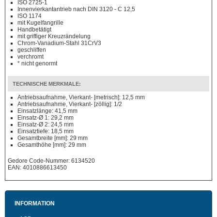
ISO 2725-1
Innenvierkantantrieb nach DIN 3120 - C 12,5
ISO 1174
mit Kugelfangrille
Handbetätigt
mit griffiger Kreuzrändelung
Chrom-Vanadium-Stahl 31CrV3
geschliffen
verchromt
* nicht genormt
TECHNISCHE MERKMALE:
Antriebsaufnahme, Vierkant- [metrisch]: 12,5 mm
Antriebsaufnahme, Vierkant- [zöllig]: 1/2
Einsatzlänge: 41,5 mm
Einsatz-Ø 1: 29,2 mm
Einsatz-Ø 2: 24,5 mm
Einsatztiefe: 18,5 mm
Gesamtbreite [mm]: 29 mm
Gesamthöhe [mm]: 29 mm
Gedore Code-Nummer: 6134520
EAN: 4010886613450
INFORMATION