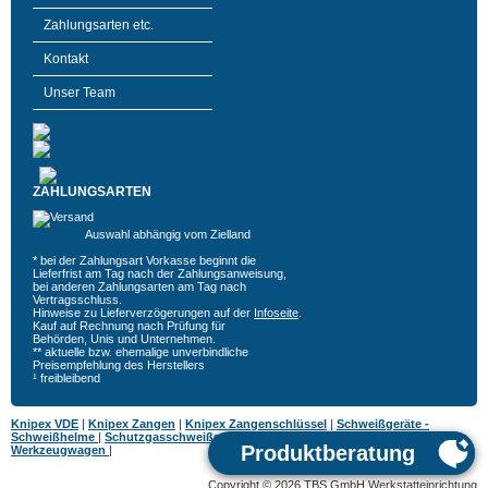
Zahlungsarten etc.
Kontakt
Unser Team
ZAHLUNGSARTEN
Auswahl abhängig vom Zielland
* bei der Zahlungsart Vorkasse beginnt die
Lieferfrist am Tag nach der Zahlungsanweisung,
bei anderen Zahlungsarten am Tag nach
Vertragsschluss.
Hinweise zu Lieferverzögerungen auf der
Infoseite
.
Kauf auf Rechnung nach Prüfung für
Behörden, Unis und Unternehmen.
** aktuelle bzw. ehemalige unverbindliche
Preisempfehlung des Herstellers
¹ freibleibend
Knipex VDE
|
Knipex Zangen
|
Knipex Zangenschlüssel
|
Schweißgeräte -
Schweißhelme
|
Schutzgasschweißgeräte
|
MIG MAG Schweißgeräte
|
Hazet
Werkzeugwagen
|
Copyright © 2026 TBS GmbH Werkstatteinrichtung