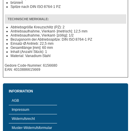
brüniert
Spitze nach DIN ISO 8764-1 PZ
TECHNISCHE MERKMALE:
Abtriebsgröße Kreuzschlitz (PZ): 2
Antriebsaufnahme, Vierkant- [metrisch]: 12,5 mm
Antriebsaufnahme, Vierkant- [zöllig]: 1/2
Bezugsnorm der Abtriebsspitze: DIN ISO 8764-1 PZ
Einsatz-Ø Antrieb: 22,5 mm
Gesamtlänge [mm]: 60 mm
Inhalt (Anzahl Stück): 1
Material: Vanadium-Stahl
Gedore Code-Nummer: 6156680
EAN: 4010886615669
INFORMATION
AGB
Impressum
Widerrufsrecht
Muster-Widerrufsformular