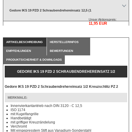
Gedore IKS 19 PZD 2 Schraubendrehereinsatz 12,5 (1
Unser Aktionspreis:
11,95 EUR
ARTIKELBESCHREIBUNG
HERSTELLERINFOS
EMPFEHLUNGEN
BEWERTUNGEN
PRODUKTSICHERHEIT & DOWNLOADS
GEDORE IKS 19 PZD 2 SCHRAUBENDREHEREINSATZ 1/2
KREUZSCHLITZ PZ 2
Gedore IKS 19 PZD 2 Schraubendrehereinsatz 1/2 Kreuzschlitz PZ 2
MERKMALE:
Innenvierkantantrieb nach DIN 3120 - C 12,5
ISO 1174
mit Kugelfangrille
Handbetätigt
mit griffiger Kreuzrändelung
Verchromt
Mit eingepresstem Stift aus Vanadium-Sonderstahl