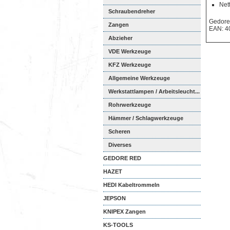
Net
Schraubendreher
Gedore
Zangen
EAN: 4
Abzieher
VDE Werkzeuge
KFZ Werkzeuge
Allgemeine Werkzeuge
Werkstattlampen / Arbeitsleucht...
Rohrwerkzeuge
Hämmer / Schlagwerkzeuge
Scheren
Diverses
GEDORE RED
HAZET
HEDI Kabeltrommeln
JEPSON
KNIPEX Zangen
KS-TOOLS