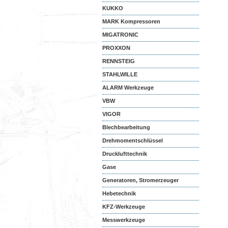
KUKKO
MARK Kompressoren
MIGATRONIC
PROXXON
RENNSTEIG
STAHLWILLE
ALARM Werkzeuge
VBW
VIGOR
Blechbearbeitung
Drehmomentschlüssel
Drucklufttechnik
Gase
Generatoren, Stromerzeuger
Hebetechnik
KFZ-Werkzeuge
Messwerkzeuge