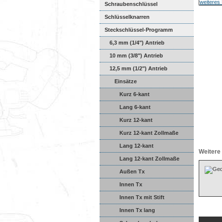
Schraubenschlüssel
Schlüsselknarren
Steckschlüssel-Programm
6,3 mm (1/4") Antrieb
10 mm (3/8") Antrieb
12,5 mm (1/2") Antrieb
Einsätze
Kurz 6-kant
Lang 6-kant
Kurz 12-kant
Kurz 12-kant Zollmaße
Lang 12-kant
Weitere 
Lang 12-kant Zollmaße
Außen Tx
Innen Tx
Innen Tx mit Stift
Innen Tx lang