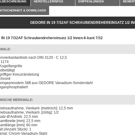
ELBESCHREIBUNG
HERSTELLERINFOS
EMPFEHLUNGEN
BEWER
KTSICHERHEIT & DOWNLOADS
GEDORE IN 19 7/32AF SCHRAUBENDREHEREINSATZ 1/2 IN
 IN 19 7/32AF Schraubendrehereinsatz 1/2 Innen-6-kant 7/32
MALE:
envierkantantrieb nach DIN 3120 - C 12,5
 1174
 Kugelfangrille
dbetätigt
 griffiger Kreuzrändelung
chromt
 eingepresstem Stift aus GEDORE Vanadium-Sonderstahl
ganphosphatiert
NISCHE MERKMALE:
riebsaufnahme, Vierkant- [metrisch]: 12,5 mm
riebsaufnahme, Vierkant- [zöllig]: 1/2
satz-Ø Antrieb: 22,5 mm
amtbreite [mm]: 22,5 mm
amtlänge [mm]: 60 mm
lt (Anzahl Stück): 1
erial: Chrom-Vanadium-Stahl