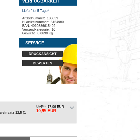
VERFÜGBARKEIT
Lieferfrist 5 Tage*
Artikelnummer:
100639
H-Artikelnummer:
6154980
EAN: 4010886615492
Versandkategorie:
10
Gewicht:
0,0690 Kg
SERVICE
DRUCKANSICHT
BEWERTEN
UVP**:
17,06 EUR
10,95 EUR
reinsatz 12,5 (1