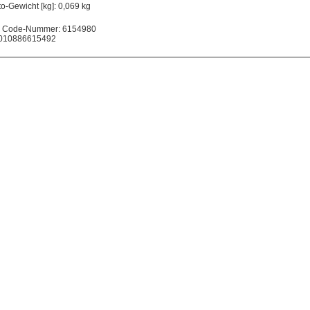
to-Gewicht [kg]: 0,069 kg
 Code-Nummer: 6154980
010886615492