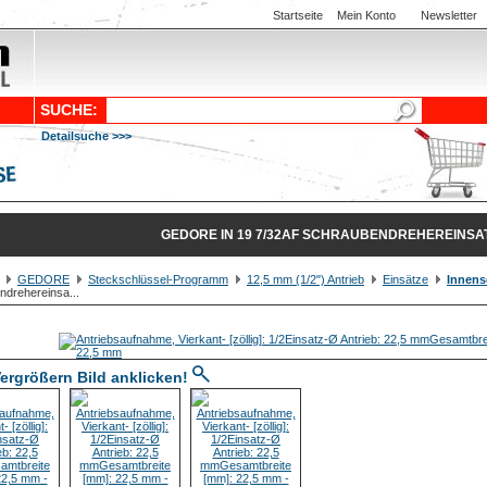
Startseite
Mein Konto
Newsletter
SUCHE:
Detailsuche >>>
GEDORE IN 19 7/32AF SCHRAUBENDREHEREINSATZ
GEDORE
Steckschlüssel-Programm
12,5 mm (1/2") Antrieb
Einsätze
Innens
drehereinsa...
ergrößern Bild anklicken!