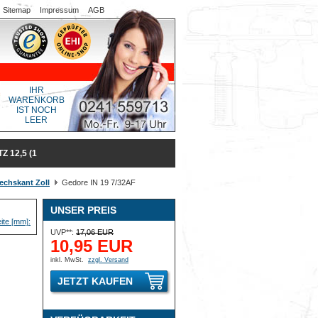
Sitemap
Impressum
AGB
IHR
WARENKORB
IST NOCH
LEER
 12,5 (1
echskant Zoll
Gedore IN 19 7/32AF
UNSER PREIS
UVP**:
17,06 EUR
10,95 EUR
inkl. MwSt.
zzgl. Versand
JETZT KAUFEN