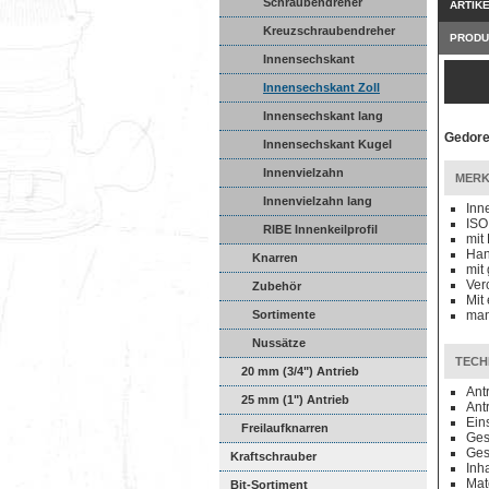
Schraubendreher
ARTIK
Kreuzschraubendreher
PRODU
Innensechskant
Innensechskant Zoll
Innensechskant lang
Gedore
Innensechskant Kugel
Innenvielzahn
MERK
Innenvielzahn lang
Inn
ISO
RIBE Innenkeilprofil
mit
Han
Knarren
mit
Ver
Zubehör
Mit
Sortimente
man
Nussätze
TECH
20 mm (3/4") Antrieb
Ant
25 mm (1") Antrieb
Ant
Ein
Freilaufknarren
Ges
Ges
Kraftschrauber
Inha
Mat
Bit-Sortiment