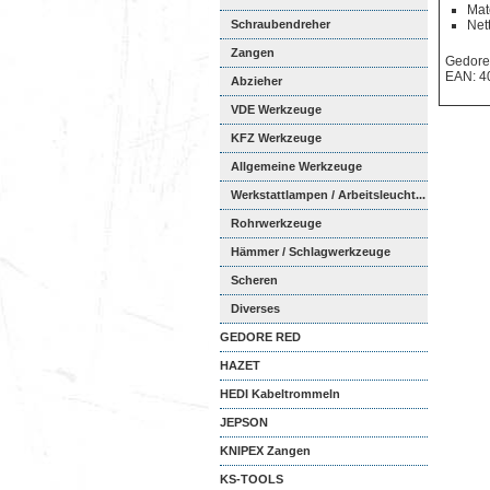
Mat
Schraubendreher
Net
Zangen
Gedore
EAN: 4
Abzieher
VDE Werkzeuge
KFZ Werkzeuge
Allgemeine Werkzeuge
Werkstattlampen / Arbeitsleucht...
Rohrwerkzeuge
Hämmer / Schlagwerkzeuge
Scheren
Diverses
GEDORE RED
HAZET
HEDI Kabeltrommeln
JEPSON
KNIPEX Zangen
KS-TOOLS