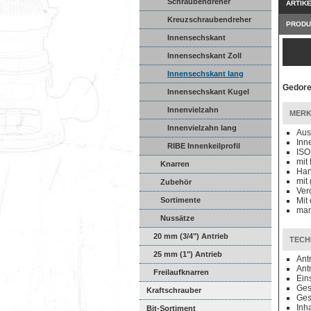
Schraubendreher
ARTIK
Kreuzschraubendreher
PRODU
Innensechskant
Innensechskant Zoll
Innensechskant lang
Gedore
Innensechskant Kugel
Innenvielzahn
MERK
Innenvielzahn lang
Aus
Inn
RIBE Innenkeilprofil
ISO
mit
Knarren
Han
mit
Zubehör
Ver
Sortimente
Mit
man
Nussätze
20 mm (3/4") Antrieb
TECH
25 mm (1") Antrieb
Ant
Ant
Freilaufknarren
Ein
Ges
Kraftschrauber
Ges
Inha
Bit-Sortiment