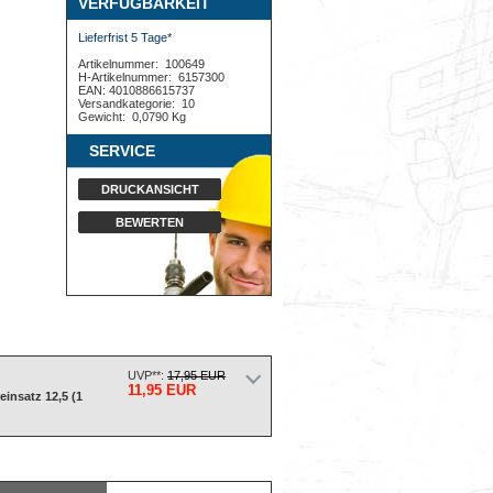
VERFÜGBARKEIT
Lieferfrist 5 Tage*
Artikelnummer:
100649
H-Artikelnummer:
6157300
EAN: 4010886615737
Versandkategorie:
10
Gewicht:
0,0790 Kg
SERVICE
DRUCKANSICHT
BEWERTEN
UVP**:
17,95 EUR
11,95 EUR
insatz 12,5 (1