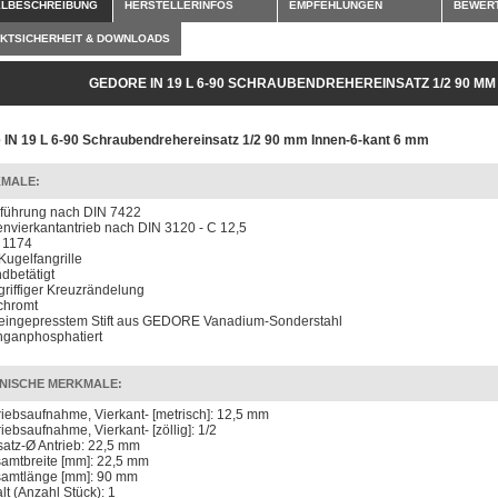
ELBESCHREIBUNG
HERSTELLERINFOS
EMPFEHLUNGEN
BEWER
KTSICHERHEIT & DOWNLOADS
GEDORE IN 19 L 6-90 SCHRAUBENDREHEREINSATZ 1/2 90 MM
 IN 19 L 6-90 Schraubendrehereinsatz 1/2 90 mm Innen-6-kant 6 mm
MALE:
führung nach DIN 7422
envierkantantrieb nach DIN 3120 - C 12,5
 1174
 Kugelfangrille
dbetätigt
 griffiger Kreuzrändelung
chromt
 eingepresstem Stift aus GEDORE Vanadium-Sonderstahl
ganphosphatiert
NISCHE MERKMALE:
riebsaufnahme, Vierkant- [metrisch]: 12,5 mm
riebsaufnahme, Vierkant- [zöllig]: 1/2
satz-Ø Antrieb: 22,5 mm
amtbreite [mm]: 22,5 mm
amtlänge [mm]: 90 mm
lt (Anzahl Stück): 1