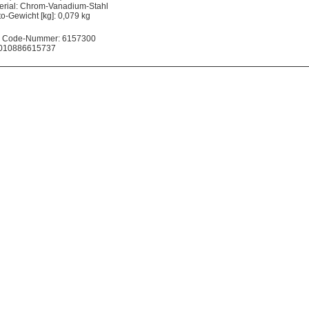
erial: Chrom-Vanadium-Stahl
to-Gewicht [kg]: 0,079 kg
 Code-Nummer: 6157300
010886615737