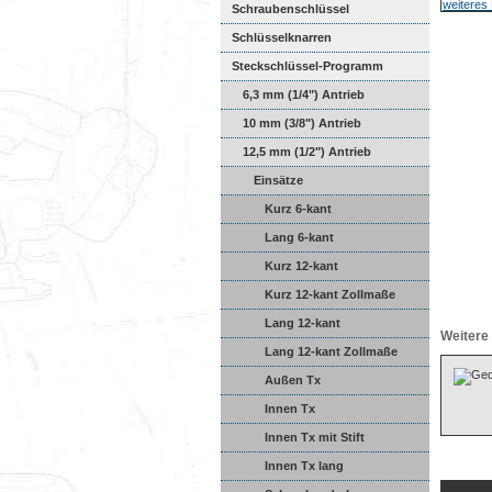
Schraubenschlüssel
Schlüsselknarren
Steckschlüssel-Programm
6,3 mm (1/4") Antrieb
10 mm (3/8") Antrieb
12,5 mm (1/2") Antrieb
Einsätze
Kurz 6-kant
Lang 6-kant
Kurz 12-kant
Kurz 12-kant Zollmaße
Lang 12-kant
Weitere 
Lang 12-kant Zollmaße
Außen Tx
Innen Tx
Innen Tx mit Stift
Innen Tx lang