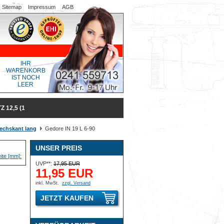
Sitemap
Impressum
AGB
IHR
WARENKORB
IST NOCH
LEER
 12,5 (1
echskant lang
Gedore IN 19 L 6-90
UNSER PREIS
UVP**:
17,95 EUR
11,95 EUR
inkl. MwSt.
zzgl. Versand
JETZT KAUFEN