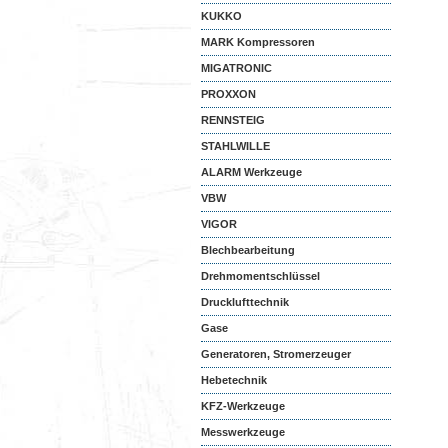
KUKKO
MARK Kompressoren
MIGATRONIC
PROXXON
RENNSTEIG
STAHLWILLE
ALARM Werkzeuge
VBW
VIGOR
Blechbearbeitung
Drehmomentschlüssel
Drucklufttechnik
Gase
Generatoren, Stromerzeuger
Hebetechnik
KFZ-Werkzeuge
Messwerkzeuge