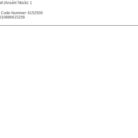
lt (Anzahl Stück): 1
 Code-Nummer: 6152500
010886615256