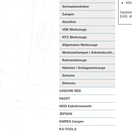
Inha
Schraubendreher
Gedore
Zangen
EAN: 4
Abzieher
VDE Werkzeuge
KFZ Werkzeuge
Allgemeine Werkzeuge
Werkstattlampen / Arbeitsleucht...
Rohrwerkzeuge
Hämmer / Schlagwerkzeuge
Scheren
Diverses
GEDORE RED
HAZET
HEDI Kabeltrommeln
JEPSON
KNIPEX Zangen
KS-TOOLS