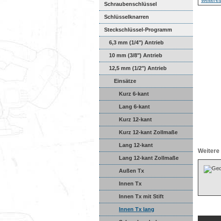
Schraubenschlüssel
Schlüsselknarren
Steckschlüssel-Programm
6,3 mm (1/4") Antrieb
10 mm (3/8") Antrieb
12,5 mm (1/2") Antrieb
Einsätze
Kurz 6-kant
Lang 6-kant
Kurz 12-kant
Kurz 12-kant Zollmaße
Lang 12-kant
Weitere 
Lang 12-kant Zollmaße
Außen Tx
Innen Tx
Innen Tx mit Stift
Innen Tx lang