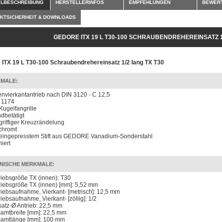
ELBESCHREIBUNG
HERSTELLERINFOS
EMPFEHLUNGEN
BEWER
KTSICHERHEIT & DOWNLOADS
GEDORE ITX 19 L T30-100 SCHRAUBENDREHEREINSATZ 1
 ITX 19 L T30-100 Schraubendrehereinsatz 1/2 lang TX T30
MALE:
envierkantantrieb nach DIN 3120 - C 12,5
 1174
 Kugelfangrille
dbetätigt
 griffiger Kreuzrändelung
chromt
 eingepresstem Stift aus GEDORE Vanadium-Sonderstahl
iert
NISCHE MERKMALE:
riebsgröße TX (innen): T30
riebsgröße TX (innen) [mm]: 5,52 mm
riebsaufnahme, Vierkant- [metrisch]: 12,5 mm
riebsaufnahme, Vierkant- [zöllig]: 1/2
satz-Ø Antrieb: 22,5 mm
amtbreite [mm]: 22,5 mm
amtlänge [mm]: 100 mm