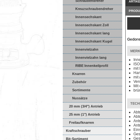
Schraubendreher
ARTIK
Kreuzschraubendreher
PRODU
Innensechskant
Innensechskant Zoll
Innensechskant lang
Gedore
Innensechskant Kugel
Innenvielzahn
MERK
Innenvielzahn lang
Inn
ISO
RIBE Innenkeilprofil
mit
Han
Knarren
mit
Ver
Zubehör
Mit
Sortimente
brün
Nussätze
TECH
20 mm (3/4") Antrieb
Abt
25 mm (1") Antrieb
Abt
Ant
Freilaufknarren
Ant
Ein
Kraftschrauber
Ges
Ges
Bit-Sortiment