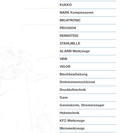
KUKKO
MARK Kompressoren
MIGATRONIC
PROXXON
RENNSTEIG
STAHLWILLE
ALARM Werkzeuge
VBW
VIGOR
Blechbearbeitung
Drehmomentschlüssel
Drucklufttechnik
Gase
Generatoren, Stromerzeuger
Hebetechnik
KFZ-Werkzeuge
Messwerkzeuge