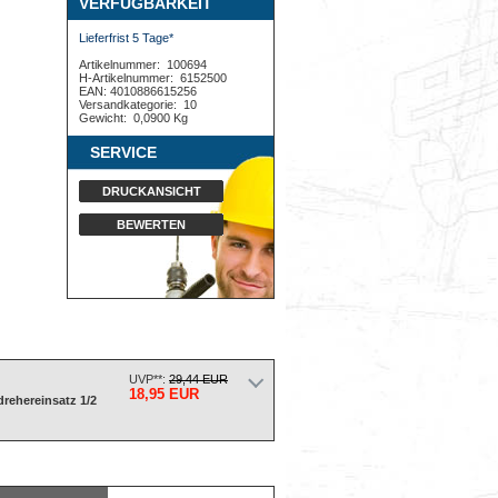
VERFÜGBARKEIT
Lieferfrist 5 Tage*
Artikelnummer:
100694
H-Artikelnummer:
6152500
EAN: 4010886615256
Versandkategorie:
10
Gewicht:
0,0900 Kg
SERVICE
DRUCKANSICHT
BEWERTEN
UVP**:
29,44 EUR
18,95 EUR
rehereinsatz 1/2