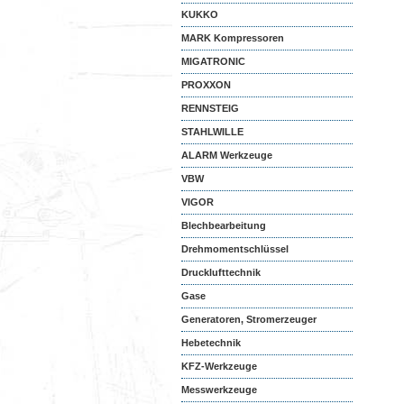
KUKKO
MARK Kompressoren
MIGATRONIC
PROXXON
RENNSTEIG
STAHLWILLE
ALARM Werkzeuge
VBW
VIGOR
Blechbearbeitung
Drehmomentschlüssel
Drucklufttechnik
Gase
Generatoren, Stromerzeuger
Hebetechnik
KFZ-Werkzeuge
Messwerkzeuge