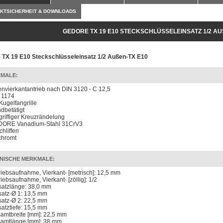
KTSICHERHEIT & DOWNLOADS
GEDORE TX 19 E10 STECKSCHLÜSSELEINSATZ 1/2 AUS
 TX 19 E10 Steckschlüsseleinsatz 1/2 Außen-TX E10
MALE:
envierkantantrieb nach DIN 3120 - C 12,5
 1174
 Kugelfangrille
dbetätigt
 griffiger Kreuzrändelung
ORE Vanadium-Stahl 31CrV3
chliffen
chromt
NISCHE MERKMALE:
riebsaufnahme, Vierkant- [metrisch]: 12,5 mm
riebsaufnahme, Vierkant- [zöllig]: 1/2
satzlänge: 38,0 mm
satz-Ø 1: 13,5 mm
satz-Ø 2: 22,5 mm
satztiefe: 15,5 mm
amtbreite [mm]: 22,5 mm
amtlänge [mm]: 38 mm