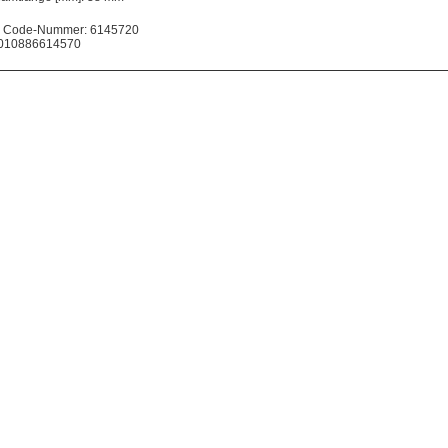
 Code-Nummer: 6145720
010886614570