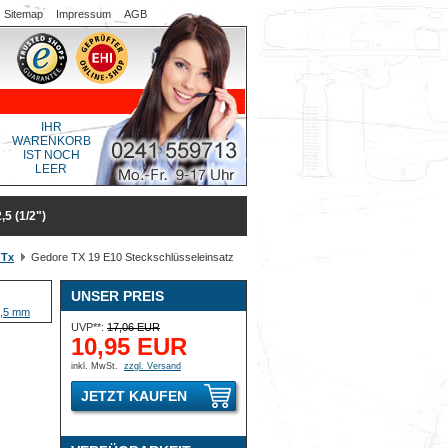
Sitemap
Impressum
AGB
IHR
WARENKORB
IST NOCH
LEER
 (1/2")
 Tx
Gedore TX 19 E10 Steckschlüsseleinsatz
UNSER PREIS
UVP**:
17,06 EUR
10,95 EUR
inkl. MwSt.
zzgl. Versand
JETZT KAUFEN