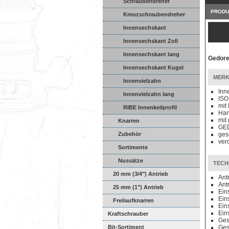
Schraubendreher
PRODU
Kreuzschraubendreher
Innensechskant
Innensechskant Zoll
Innensechskant lang
Gedore
Innensechskant Kugel
MERK
Innenvielzahn
Inn
Innenvielzahn lang
ISO
mit
RIBE Innenkeilprofil
Han
mit
Knarren
GED
Zubehör
ges
ver
Sortimente
Nussätze
TECH
20 mm (3/4") Antrieb
Ant
Ant
25 mm (1") Antrieb
Ein
Ein
Freilaufknarren
Ein
Ein
Kraftschrauber
Ges
Bit-Sortiment
Ges