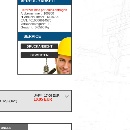
VERFÜGBARKEIT
Lieferzeit bitte per email anfragen
Artikelnummer:
100700
H-Artikelnummer:
6145720
EAN: 4010886614570
Versandkategorie:
10
Gewicht:
0,0560 Kg
SERVICE
DRUCKANSICHT
BEWERTEN
UVP**:
17,06 EUR
10,95 EUR
 12,5 (1/2")
TUNGEN