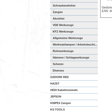
Schraubendreher
Gedore
EAN: 4
Zangen
Abzieher
VDE Werkzeuge
KFZ Werkzeuge
Allgemeine Werkzeuge
Werkstattlampen / Arbeitsleucht...
Rohrwerkzeuge
Hämmer / Schlagwerkzeuge
Scheren
Diverses
GEDORE RED
HAZET
HEDI Kabeltrommeln
JEPSON
KNIPEX Zangen
KS-TOOLS