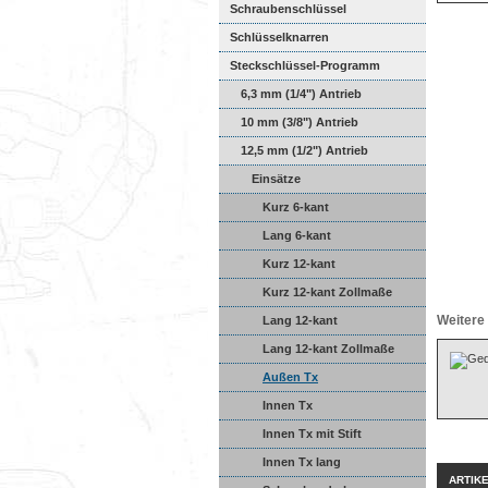
Schraubenschlüssel
Schlüsselknarren
Steckschlüssel-Programm
6,3 mm (1/4") Antrieb
10 mm (3/8") Antrieb
12,5 mm (1/2") Antrieb
Einsätze
Kurz 6-kant
Lang 6-kant
Kurz 12-kant
Kurz 12-kant Zollmaße
Weitere 
Lang 12-kant
Lang 12-kant Zollmaße
Außen Tx
Innen Tx
Innen Tx mit Stift
Innen Tx lang
ARTIK