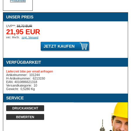
UNSER PREIS
UVP**:
33,72 EUR
21,95 EUR
inkl. MwSt.
zzgl. Versand
JETZT KAUFEN
VERFÜGBARKEIT
Lieferzeit bitte per email anfragen
Artikelnummer:
101244
H-Artikelnummer:
6213150
EAN: 4010886621318
Versandkategorie:
10
Gewicht:
0,5280 Kg
SERVICE
DRUCKANSICHT
BEWERTEN