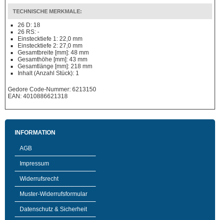
TECHNISCHE MERKMALE:
26 D: 18
26 RS: -
Einstecktiefe 1: 22,0 mm
Einstecktiefe 2: 27,0 mm
Gesamtbreite [mm]: 48 mm
Gesamthöhe [mm]: 43 mm
Gesamtlänge [mm]: 218 mm
Inhalt (Anzahl Stück): 1
Gedore Code-Nummer: 6213150
EAN: 4010886621318
INFORMATION
AGB
Impressum
Widerrufsrecht
Muster-Widerrufsformular
Datenschutz & Sicherheit