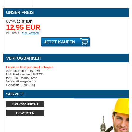
UNSER PREIS
UVP**:
19,35 EUR
12,95 EUR
inkl. MwSt.
zzgl. Versand
JETZT KAUFEN
VERFÜGBARKEIT
Lieferzeit bitte per email anfragen
Artikelnummer:
101236
H-Artikelnummer:
6212340
EAN: 4010886621233
Versandkategorie:
50
Gewicht:
0,2910 Kg
SERVICE
DRUCKANSICHT
BEWERTEN