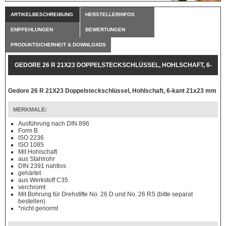
ARTIKELBESCHREIBUNG
HERSTELLERINFOS
EMPFEHLUNGEN
BEWERTUNGEN
PRODUKTSICHERHEIT & DOWNLOADS
GEDORE 26 R 21X23 DOPPELSTECKSCHLÜSSEL, HOHLSCHAFT, 6-
KANT 21X23 MM
Gedore 26 R 21X23 Doppelsteckschlüssel, Hohlschaft, 6-kant 21x23 mm
MERKMALE:
Ausführung nach DIN 896
Form B
ISO 2236
ISO 1085
Mit Hohlschaft
aus Stahlrohr
DIN 2391 nahtlos
gehärtet
aus Werkstoff C35
verchromt
Mit Bohrung für Drehstifte No. 26 D und No. 26 RS (bitte separat
bestellen)
*nicht genormt