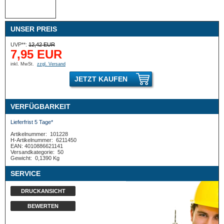
UNSER PREIS
UVP**:
12,42 EUR
7,95 EUR
inkl. MwSt.
zzgl. Versand
JETZT KAUFEN
VERFÜGBARKEIT
Lieferfrist 5 Tage*
Artikelnummer:
101228
H-Artikelnummer:
6211450
EAN: 4010886621141
Versandkategorie:
50
Gewicht:
0,1390 Kg
SERVICE
DRUCKANSICHT
BEWERTEN