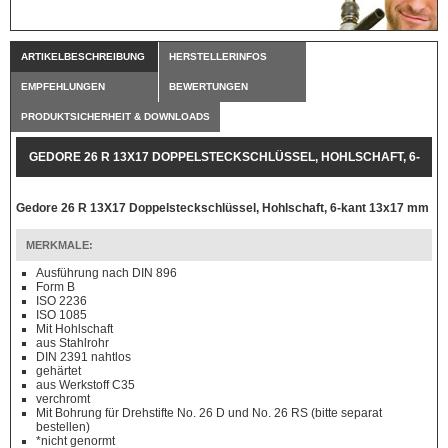
ARTIKELBESCHREIBUNG
HERSTELLERINFOS
EMPFEHLUNGEN
BEWERTUNGEN
PRODUKTSICHERHEIT & DOWNLOADS
GEDORE 26 R 13X17 DOPPELSTECKSCHLÜSSEL, HOHLSCHAFT, 6-
KANT 13X17 MM
Gedore 26 R 13X17 Doppelsteckschlüssel, Hohlschaft, 6-kant 13x17 mm
MERKMALE:
Ausführung nach DIN 896
Form B
ISO 2236
ISO 1085
Mit Hohlschaft
aus Stahlrohr
DIN 2391 nahtlos
gehärtet
aus Werkstoff C35
verchromt
Mit Bohrung für Drehstifte No. 26 D und No. 26 RS (bitte separat
bestellen)
*nicht genormt