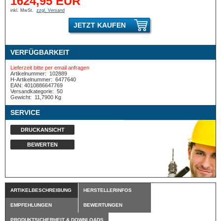
1624,95 EUR
inkl. MwSt.
zzgl. Versand
JETZT KAUFEN
VERFÜGBARKEIT
Lieferzeit bitte per email anfragen
Artikelnummer:
102889
H-Artikelnummer:
6477640
EAN: 4010886647769
Versandkategorie:
50
Gewicht:
11,7900 Kg
SERVICE
DRUCKANSICHT
BEWERTEN
ARTIKELBESCHREIBUNG
HERSTELLERINFOS
EMPFEHLUNGEN
BEWERTUNGEN
PRODUKTSICHERHEIT & DOWNLOADS