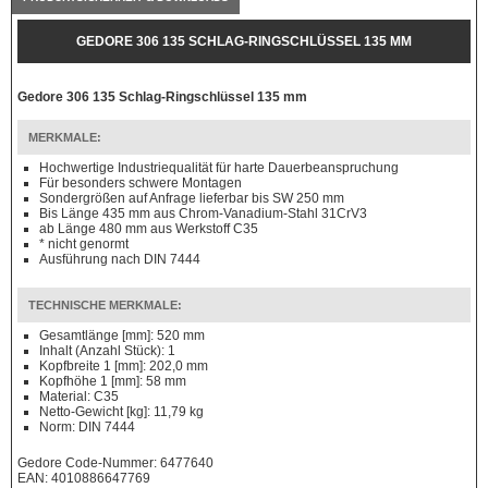
GEDORE 306 135 SCHLAG-RINGSCHLÜSSEL 135 MM
Gedore 306 135 Schlag-Ringschlüssel 135 mm
MERKMALE:
Hochwertige Industriequalität für harte Dauerbeanspruchung
Für besonders schwere Montagen
Sondergrößen auf Anfrage lieferbar bis SW 250 mm
Bis Länge 435 mm aus Chrom-Vanadium-Stahl 31CrV3
ab Länge 480 mm aus Werkstoff C35
* nicht genormt
Ausführung nach DIN 7444
TECHNISCHE MERKMALE:
Gesamtlänge [mm]: 520 mm
Inhalt (Anzahl Stück): 1
Kopfbreite 1 [mm]: 202,0 mm
Kopfhöhe 1 [mm]: 58 mm
Material: C35
Netto-Gewicht [kg]: 11,79 kg
Norm: DIN 7444
Gedore Code-Nummer: 6477640
EAN: 4010886647769