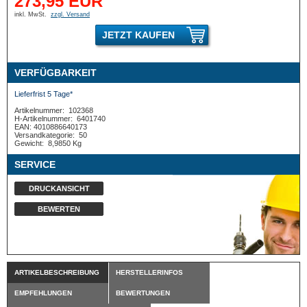
273,95 EUR
inkl. MwSt.
zzgl. Versand
JETZT KAUFEN
VERFÜGBARKEIT
Lieferfrist 5 Tage*
Artikelnummer:
102368
H-Artikelnummer:
6401740
EAN: 4010886640173
Versandkategorie:
50
Gewicht:
8,9850 Kg
SERVICE
DRUCKANSICHT
BEWERTEN
ARTIKELBESCHREIBUNG
HERSTELLERINFOS
EMPFEHLUNGEN
BEWERTUNGEN