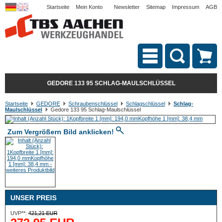
Startseite
Mein Konto
Newsletter
Sitemap
Impressum
AGB
GEDORE 133 95 SCHLAG-MAULSCHLÜSSEL
Startseite
GEDORE
Schraubenschlüssel
Schlagschlüssel
Schlag-
Maulschlüssel
Gedore 133 95 Schlag-Maulschlüssel
Zum Vergrößern Bild anklicken!
UNSER PREIS
UVP**:
421,21 EUR