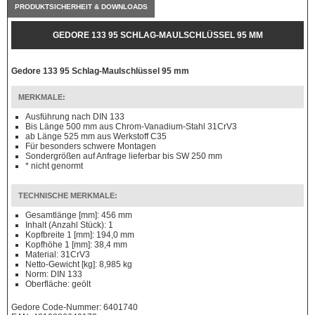
PRODUKTSICHERHEIT & DOWNLOADS
GEDORE 133 95 SCHLAG-MAULSCHLÜSSEL 95 MM
Gedore 133 95 Schlag-Maulschlüssel 95 mm
MERKMALE:
Ausführung nach DIN 133
Bis Länge 500 mm aus Chrom-Vanadium-Stahl 31CrV3
ab Länge 525 mm aus Werkstoff C35
Für besonders schwere Montagen
Sondergrößen auf Anfrage lieferbar bis SW 250 mm
* nicht genormt
TECHNISCHE MERKMALE:
Gesamtlänge [mm]: 456 mm
Inhalt (Anzahl Stück): 1
Kopfbreite 1 [mm]: 194,0 mm
Kopfhöhe 1 [mm]: 38,4 mm
Material: 31CrV3
Netto-Gewicht [kg]: 8,985 kg
Norm: DIN 133
Oberfläche: geölt
Gedore Code-Nummer: 6401740