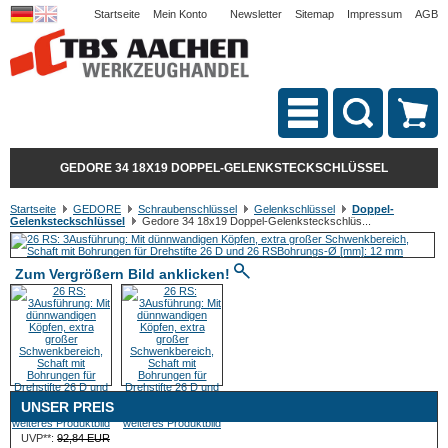
Startseite
Mein Konto
Newsletter
Sitemap
Impressum
AGB
GEDORE 34 18X19 DOPPEL-GELENKSTECKSCHLÜSSEL
Startseite
GEDORE
Schraubenschlüssel
Gelenkschlüssel
Doppel-
Gelenksteckschlüssel
Gedore 34 18x19 Doppel-Gelenksteckschlüs...
Zum Vergrößern Bild anklicken!
UNSER PREIS
UVP**:
92,84 EUR