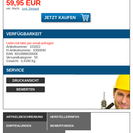
59,95 EUR
inkl. MwSt.
zzgl. Versand
JETZT KAUFEN
VERFÜGBARKEIT
Lieferzeit bitte per email anfragen
Artikelnummer:
101822
H-Artikelnummer:
6300040
EAN: 4010886630006
Versandkategorie:
50
Gewicht:
0,4180 Kg
SERVICE
DRUCKANSICHT
BEWERTEN
ARTIKELBESCHREIBUNG
HERSTELLERINFOS
EMPFEHLUNGEN
BEWERTUNGEN