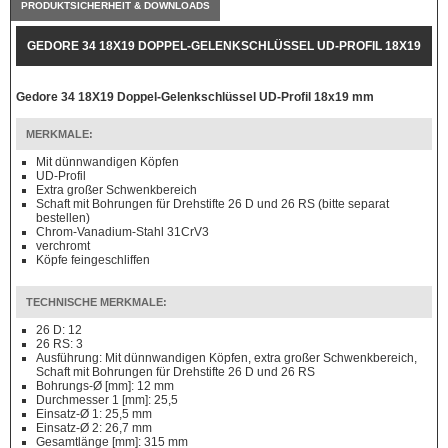
PRODUKTSICHERHEIT & DOWNLOADS
GEDORE 34 18X19 DOPPEL-GELENKSCHLÜSSEL UD-PROFIL 18X19
MM
Gedore 34 18X19 Doppel-Gelenkschlüssel UD-Profil 18x19 mm
MERKMALE:
Mit dünnwandigen Köpfen
UD-Profil
Extra großer Schwenkbereich
Schaft mit Bohrungen für Drehstifte 26 D und 26 RS (bitte separat
bestellen)
Chrom-Vanadium-Stahl 31CrV3
verchromt
Köpfe feingeschliffen
TECHNISCHE MERKMALE:
26 D: 12
26 RS: 3
Ausführung: Mit dünnwandigen Köpfen, extra großer Schwenkbereich,
Schaft mit Bohrungen für Drehstifte 26 D und 26 RS
Bohrungs-Ø [mm]: 12 mm
Durchmesser 1 [mm]: 25,5
Einsatz-Ø 1: 25,5 mm
Einsatz-Ø 2: 26,7 mm
Gesamtlänge [mm]: 315 mm