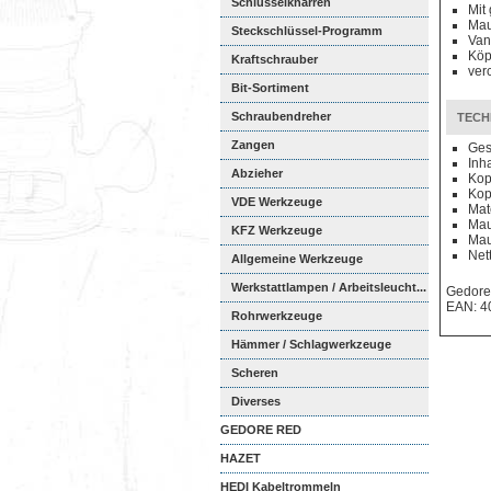
Schlüsselknarren
Mit
Mau
Steckschlüssel-Programm
Van
Köp
Kraftschrauber
ver
Bit-Sortiment
Schraubendreher
TECH
Zangen
Ges
Inha
Abzieher
Kop
Kop
VDE Werkzeuge
Mat
Mau
KFZ Werkzeuge
Mau
Net
Allgemeine Werkzeuge
Werkstattlampen / Arbeitsleucht...
Gedore
EAN: 4
Rohrwerkzeuge
Hämmer / Schlagwerkzeuge
Scheren
Diverses
GEDORE RED
HAZET
HEDI Kabeltrommeln