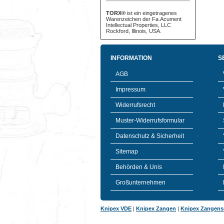
TORX®
ist ein eingetragenes
Warenzeichen der Fa.Acument
Intellectual Properties, LLC
Rockford, Illinois, USA.
INFORMATION
S
AGB
Impressum
Widerrufsrecht
Muster-Widerrufsformular
Datenschutz & Sicherheit
Sitemap
Behörden & Unis
Großunternehmen
Knipex VDE
|
Knipex Zangen
|
Knipex Zangens