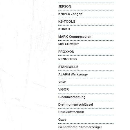
JEPSON
KNIPEX Zangen
KS-TOOLS
KUKKO
MARK Kompressoren
MIGATRONIC
PROXXON
RENNSTEIG
STAHLWILLE
ALARM Werkzeuge
VBW
VIGOR
Blechbearbeitung
Drehmomentschlüssel
Drucklufttechnik
Gase
Generatoren, Stromerzeuger