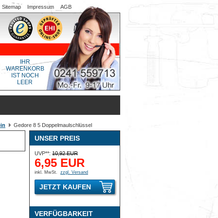
Sitemap
Impressum
AGB
IHR
WARENKORB
IST NOCH
LEER
in
Gedore 8 5 Doppelmaulschlüssel
UNSER PREIS
UVP**:
10,92 EUR
6,95 EUR
inkl. MwSt.
zzgl. Versand
JETZT KAUFEN
VERFÜGBARKEIT