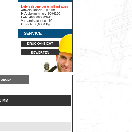
Lieferzeit bitte per email anfragen
Artikelnummer:
100508
H-Artikelnummer:
6094120
EAN: 4010886609415
Versandkategorie:
10
Gewicht:
0,0060 Kg
SERVICE
DRUCKANSICHT
BEWERTEN
TUNGEN
5 MM