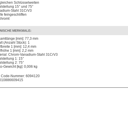
 gleichen Schlüsselweiten
lstellung 15° und 75°
adium-Stahl 31CrV3
fe feingeschliffen
chromt
NISCHE MERKMALE:
amtlänge [mm]: 77,3 mm
lt (Anzahl Stück): 1
fbreite 1 [mm]: 12,4 mm
fhöhe 1 [mm]: 2,2 mm
erial: Chrom-Vanadium-Stahl 31CrV3
lstellung 1: 15°
lstellung 2: 75°
to-Gewicht [kg]: 0,006 kg
 Code-Nummer: 6094120
010886609415