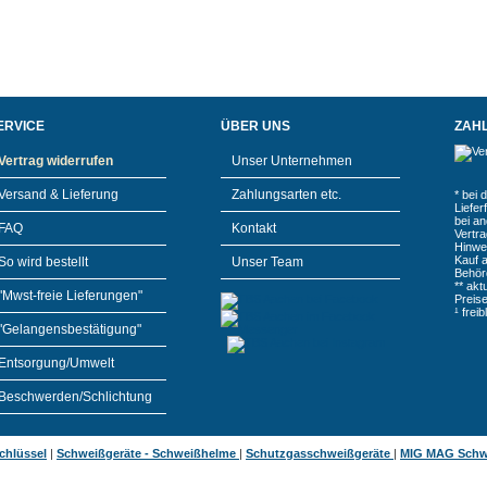
ERVICE
ÜBER UNS
ZAH
Vertrag widerrufen
Unser Unternehmen
Versand & Lieferung
Zahlungsarten etc.
* bei 
Liefe
bei a
FAQ
Kontakt
Vertr
Hinwe
Kauf 
So wird bestellt
Unser Team
Behör
** akt
"Mwst-freie Lieferungen"
Preis
¹ frei
"Gelangensbestätigung"
Entsorgung/Umwelt
Beschwerden/Schlichtung
chlüssel
|
Schweißgeräte - Schweißhelme
|
Schutzgasschweißgeräte
|
MIG MAG Schw