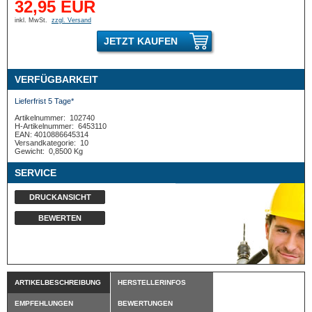
32,95 EUR
inkl. MwSt.
zzgl. Versand
JETZT KAUFEN
VERFÜGBARKEIT
Lieferfrist 5 Tage*
Artikelnummer:
102740
H-Artikelnummer:
6453110
EAN: 4010886645314
Versandkategorie:
10
Gewicht:
0,8500 Kg
SERVICE
DRUCKANSICHT
BEWERTEN
ARTIKELBESCHREIBUNG
HERSTELLERINFOS
EMPFEHLUNGEN
BEWERTUNGEN