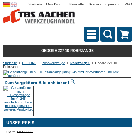
Startseite
Mein Konto
Newsletter
Sitemap
Impressum
AGB
GEDORE 227 10 ROHRZANGE
Startseite
GEDORE
Rohrwerkzeuge
Rohrzangen
Gedore 227 10
Rohrzange
Zum Vergrößern Bild anklicken!
UNSER PREIS
UVP**:
50,43 EUR