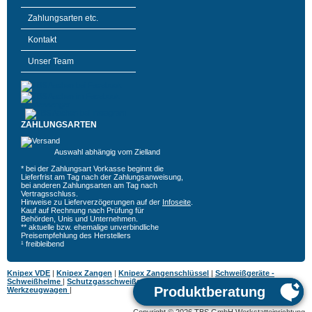
Zahlungsarten etc.
Kontakt
Unser Team
ZAHLUNGSARTEN
Auswahl abhängig vom Zielland
* bei der Zahlungsart Vorkasse beginnt die
Lieferfrist am Tag nach der Zahlungsanweisung,
bei anderen Zahlungsarten am Tag nach
Vertragsschluss.
Hinweise zu Lieferverzögerungen auf der
Infoseite
.
Kauf auf Rechnung nach Prüfung für
Behörden, Unis und Unternehmen.
** aktuelle bzw. ehemalige unverbindliche
Preisempfehlung des Herstellers
¹ freibleibend
Knipex VDE
|
Knipex Zangen
|
Knipex Zangenschlüssel
|
Schweißgeräte -
Schweißhelme
|
Schutzgasschweißgeräte
|
MIG MAG Schweißgeräte
|
Hazet
Werkzeugwagen
|