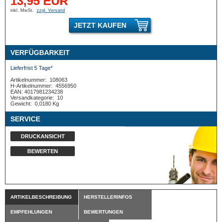
13,95 EUR
inkl. MwSt.
zzgl. Versand
JETZT KAUFEN
VERFÜGBARKEIT
Lieferfrist 5 Tage*
Artikelnummer:
108063
H-Artikelnummer:
4556950
EAN: 4017981234238
Versandkategorie:
10
Gewicht:
0,0180 Kg
SERVICE
DRUCKANSICHT
BEWERTEN
ARTIKELBESCHREIBUNG
HERSTELLERINFOS
EMPFEHLUNGEN
BEWERTUNGEN