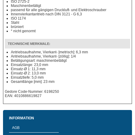
ISO 2725-2
Maschinenbetätigt
passend für alle gängigen Druckluft- und Elektroschrauber
Innenvierkantantrieb nach DIN 3121 - G 6,3
ISO 1174
Stahl
brüniert
* nicht genormt
TECHNISCHE MERKMALE:
Antriebsaufnahme, Vierkant- [metrisch]: 6,3 mm
Antriebsaufnahme, Vierkant- [zöllig]: 1/4
Betätigungsart: maschinenbetätigt
Einsatzlänge: 23,0 mm
Einsatz-Ø 1: 11,3 mm
Einsatz-Ø 2: 13,0 mm
Einsatztiefe: 5,0 mm
Gesamtlänge [mm]: 23 mm
Gedore Code-Nummer: 6198250
EAN: 4010886619827
INFORMATION
AGB