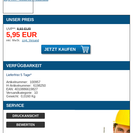
UNSER PREIS
UVP**:
8,93 EUR
5,95 EUR
inkl. MwSt.
zzgl. Versand
JETZT KAUFEN
VERFÜGBARKEIT
Lieferfrist 5 Tage*
Artikelnummer:
100957
H-Artikelnummer:
6198250
EAN: 4010886619827
Versandkategorie:
10
Gewicht:
0,0160 Kg
SERVICE
DRUCKANSICHT
BEWERTEN