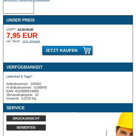
UNSER PREIS
UVP**:
12,30 EUR
7,95 EUR
inkl. MwSt.
zzgl. Versand
JETZT KAUFEN
VERFÜGBARKEIT
Lieferfrist 5 Tage*
Artikelnummer:
100962
H-Artikelnummer:
6198840
EAN: 4010886619889
Versandkategorie:
10
Gewicht:
0,0230 Kg
SERVICE
DRUCKANSICHT
BEWERTEN