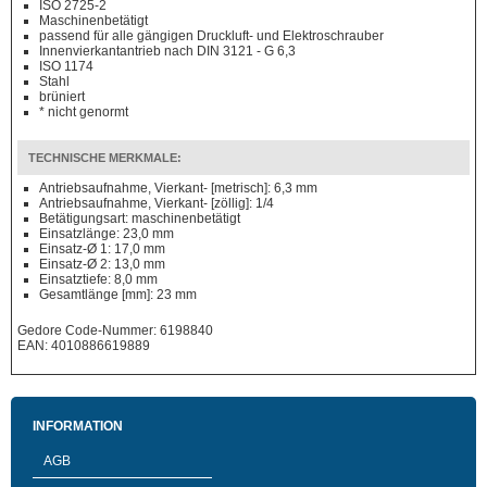
ISO 2725-2
Maschinenbetätigt
passend für alle gängigen Druckluft- und Elektroschrauber
Innenvierkantantrieb nach DIN 3121 - G 6,3
ISO 1174
Stahl
brüniert
* nicht genormt
TECHNISCHE MERKMALE:
Antriebsaufnahme, Vierkant- [metrisch]: 6,3 mm
Antriebsaufnahme, Vierkant- [zöllig]: 1/4
Betätigungsart: maschinenbetätigt
Einsatzlänge: 23,0 mm
Einsatz-Ø 1: 17,0 mm
Einsatz-Ø 2: 13,0 mm
Einsatztiefe: 8,0 mm
Gesamtlänge [mm]: 23 mm
Gedore Code-Nummer: 6198840
EAN: 4010886619889
INFORMATION
AGB