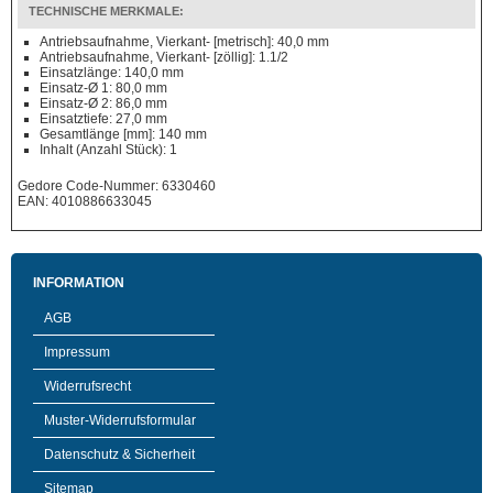
TECHNISCHE MERKMALE:
Antriebsaufnahme, Vierkant- [metrisch]: 40,0 mm
Antriebsaufnahme, Vierkant- [zöllig]: 1.1/2
Einsatzlänge: 140,0 mm
Einsatz-Ø 1: 80,0 mm
Einsatz-Ø 2: 86,0 mm
Einsatztiefe: 27,0 mm
Gesamtlänge [mm]: 140 mm
Inhalt (Anzahl Stück): 1
Gedore Code-Nummer: 6330460
EAN: 4010886633045
INFORMATION
AGB
Impressum
Widerrufsrecht
Muster-Widerrufsformular
Datenschutz & Sicherheit
Sitemap