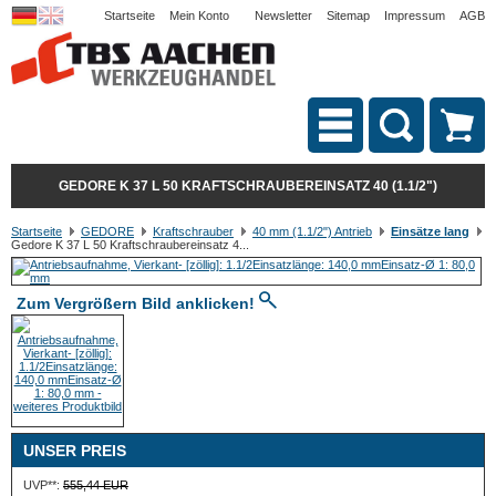
Startseite
Mein Konto
Newsletter
Sitemap
Impressum
AGB
GEDORE K 37 L 50 KRAFTSCHRAUBEREINSATZ 40 (1.1/2")
Startseite
GEDORE
Kraftschrauber
40 mm (1.1/2") Antrieb
Einsätze lang
Gedore K 37 L 50 Kraftschraubereinsatz 4...
Zum Vergrößern Bild anklicken!
UNSER PREIS
UVP**:
555,44 EUR