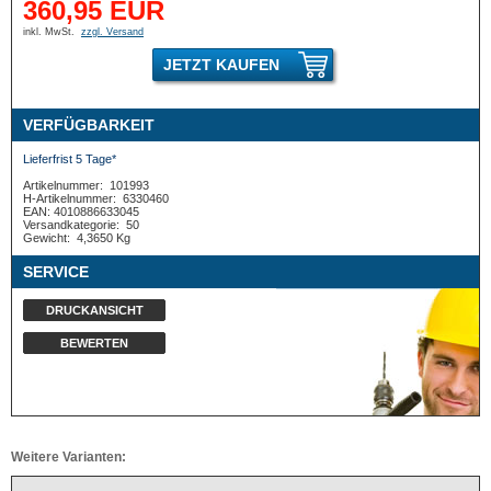
360,95 EUR
inkl. MwSt.
zzgl. Versand
JETZT KAUFEN
VERFÜGBARKEIT
Lieferfrist 5 Tage*
Artikelnummer:
101993
H-Artikelnummer:
6330460
EAN: 4010886633045
Versandkategorie:
50
Gewicht:
4,3650 Kg
SERVICE
DRUCKANSICHT
BEWERTEN
Weitere Varianten: