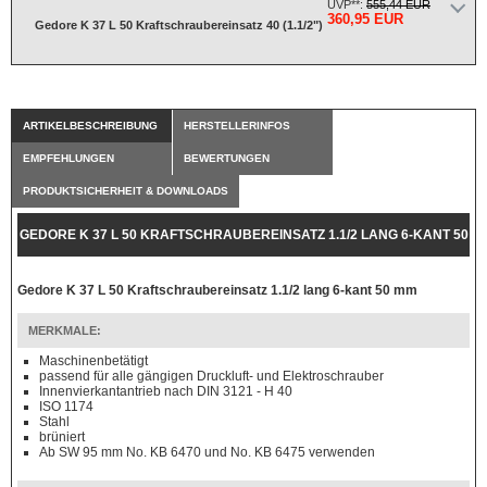
UVP**:
555,44 EUR
360,95 EUR
Gedore K 37 L 50 Kraftschraubereinsatz 40 (1.1/2")
ARTIKELBESCHREIBUNG
HERSTELLERINFOS
EMPFEHLUNGEN
BEWERTUNGEN
PRODUKTSICHERHEIT & DOWNLOADS
GEDORE K 37 L 50 KRAFTSCHRAUBEREINSATZ 1.1/2 LANG 6-KANT 50
MM
Gedore K 37 L 50 Kraftschraubereinsatz 1.1/2 lang 6-kant 50 mm
MERKMALE:
Maschinenbetätigt
passend für alle gängigen Druckluft- und Elektroschrauber
Innenvierkantantrieb nach DIN 3121 - H 40
ISO 1174
Stahl
brüniert
Ab SW 95 mm No. KB 6470 und No. KB 6475 verwenden