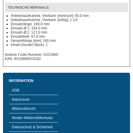
TECHNISCHE MERKMALE:
Antriebsaufnahme, Vierkant- [metrisch]: 40,0 mm
Antriebsaufnahme, Vierkant- [zöllig]: 1.1/2
Einsatzlänge: 160,0 mm
Einsatz-Ø 1: 164,0 mm
Einsatz-Ø 2: 127,0 mm
Einsatztiefe: 67,0 mm
Gesamtlänge [mm]: 160 mm
Inhalt (Anzahl Stück): 1
Gedore Code-Nummer: 6331860
EAN: 4010886633182
INFORMATION
AGB
Impressum
Widerrufsrecht
Muster-Widerrufsformular
Datenschutz & Sicherheit