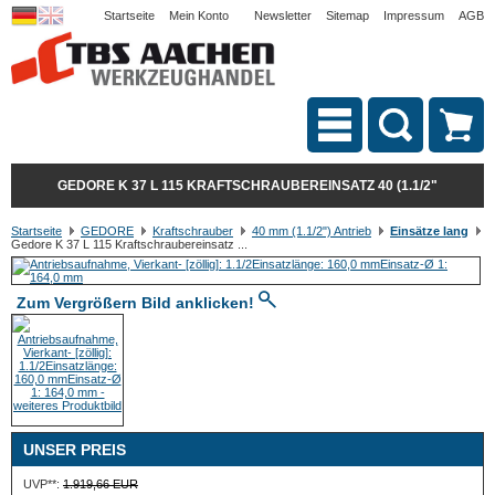
Startseite
Mein Konto
Newsletter
Sitemap
Impressum
AGB
GEDORE K 37 L 115 KRAFTSCHRAUBEREINSATZ 40 (1.1/2"
Startseite
GEDORE
Kraftschrauber
40 mm (1.1/2") Antrieb
Einsätze lang
Gedore K 37 L 115 Kraftschraubereinsatz ...
Zum Vergrößern Bild anklicken!
UNSER PREIS
UVP**:
1.919,66 EUR