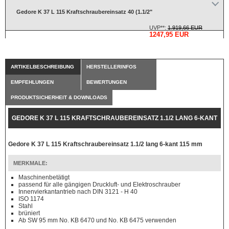
Gedore K 37 L 115 Kraftschraubereinsatz 40 (1.1/2"
UVP**:
1.919,66 EUR
1247,95 EUR
ARTIKELBESCHREIBUNG
HERSTELLERINFOS
EMPFEHLUNGEN
BEWERTUNGEN
PRODUKTSICHERHEIT & DOWNLOADS
GEDORE K 37 L 115 KRAFTSCHRAUBEREINSATZ 1.1/2 LANG 6-KANT
115 MM
Gedore K 37 L 115 Kraftschraubereinsatz 1.1/2 lang 6-kant 115 mm
MERKMALE:
Maschinenbetätigt
passend für alle gängigen Druckluft- und Elektroschrauber
Innenvierkantantrieb nach DIN 3121 - H 40
ISO 1174
Stahl
brüniert
Ab SW 95 mm No. KB 6470 und No. KB 6475 verwenden