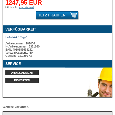
1247,95 EUR
inkl. MwSt.
zzgl. Versand
JETZT KAUFEN
VERFÜGBARKEIT
Lieferfrist 5 Tage*
Artikelnummer:
102006
H-Artikelnummer:
6331860
EAN: 4010886633182
Versandkategorie:
50
Gewicht:
12,2250 Kg
SERVICE
DRUCKANSICHT
BEWERTEN
Weitere Varianten: