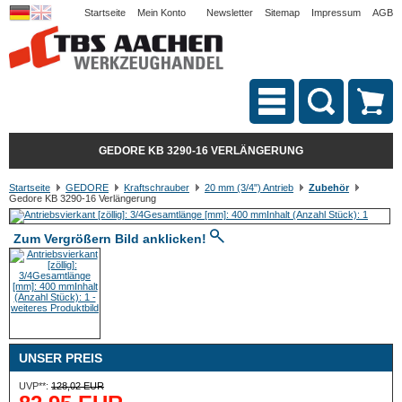
Startseite
Mein Konto
Newsletter
Sitemap
Impressum
AGB
GEDORE KB 3290-16 VERLÄNGERUNG
Startseite
GEDORE
Kraftschrauber
20 mm (3/4") Antrieb
Zubehör
Gedore KB 3290-16 Verlängerung
Zum Vergrößern Bild anklicken!
UNSER PREIS
UVP**:
128,02 EUR