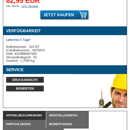
82,95 EUR
inkl. MwSt.
zzgl. Versand
JETZT KAUFEN
VERFÜGBARKEIT
Lieferfrist 5 Tage*
Artikelnummer:
101767
H-Artikelnummer:
6675870
EAN: 4010886667583
Versandkategorie:
50
Gewicht:
1,7590 Kg
SERVICE
DRUCKANSICHT
BEWERTEN
ARTIKELBESCHREIBUNG
HERSTELLERINFOS
EMPFEHLUNGEN
BEWERTUNGEN