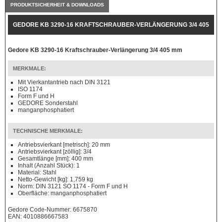
PRODUKTSICHERHEIT & DOWNLOADS
GEDORE KB 3290-16 KRAFTSCHRAUBER-VERLÄNGERUNG 3/4 405
MM
Gedore KB 3290-16 Kraftschrauber-Verlängerung 3/4 405 mm
MERKMALE:
Mit Vierkantantrieb nach DIN 3121
ISO 1174
Form F und H
GEDORE Sonderstahl
manganphosphatiert
TECHNISCHE MERKMALE:
Antriebsvierkant [metrisch]: 20 mm
Antriebsvierkant [zöllig]: 3/4
Gesamtlänge [mm]: 400 mm
Inhalt (Anzahl Stück): 1
Material: Stahl
Netto-Gewicht [kg]: 1,759 kg
Norm: DIN 3121 SO 1174 - Form F und H
Oberfläche: manganphosphatiert
Gedore Code-Nummer: 6675870
EAN: 4010886667583