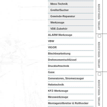
Mess-Technik
Greifer/Sucher
Gewinde-Reparatur
Werkzeuge
VDE-Zubehör
ALARM Werkzeuge
VBW
VIGOR
Blechbearbeitung
Drehmomentschlüssel
Drucklufttechnik
Gase
Generatoren, Stromerzeuger
Hebetechnik
KFZ-Werkzeuge
Messwerkzeuge
Montagerollbretter & Rollhocker