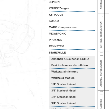
JEPSON
KNIPEX Zangen
KS-TOOLS
KUKKO
MARK Kompressoren
MIGATRONIC
PROXXON
RENNSTEIG
STAHLWILLE
Aktionen & Neuheiten EXTRA
Kata...
Best tools never die - Aktion
Werkstatteinrichtung
Werkzeug-Module
1/4" Steckschlüssel
3/8" Steckschlüssel
1/2" Steckschlüssel
3/4" Steckschlüssel