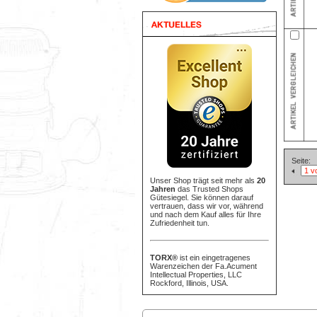
Seite:
Unser Shop trägt seit mehr als
20
Jahren
das Trusted Shops
Gütesiegel. Sie können darauf
vertrauen, dass wir vor, während
und nach dem Kauf alles für Ihre
Zufriedenheit tun.
TORX®
ist ein eingetragenes
Warenzeichen der Fa.Acument
Intellectual Properties, LLC
Rockford, Illinois, USA.