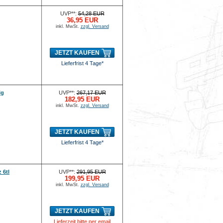
UVP**:
54,28 EUR
36,95 EUR
inkl. MwSt.
zzgl. Versand
JETZT KAUFEN
Lieferfrist 4 Tage*
lg
UVP**:
267,17 EUR
182,95 EUR
inkl. MwSt.
zzgl. Versand
JETZT KAUFEN
Lieferfrist 4 Tage*
 6tl
UVP**:
291,95 EUR
199,95 EUR
inkl. MwSt.
zzgl. Versand
JETZT KAUFEN
Lieferzeit bitte per email