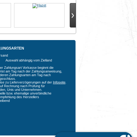
LUNGSARTEN
Auswahl abhängig vom Zielland
der Zahlungsart Vorkasse beginnt die
rfrist am Tag nach der Zahlungsanweisung,
nderen Zahlungsarten am Tag nach
agsschluss.
ise zu Lieferverzögerungen auf der
Infoseite
.
auf Rechnung nach Prüfung für
den, Unis und Unternehmen.
uelle bzw. ehemalige unverbindliche
empfehlung des Herstellers
bleibend