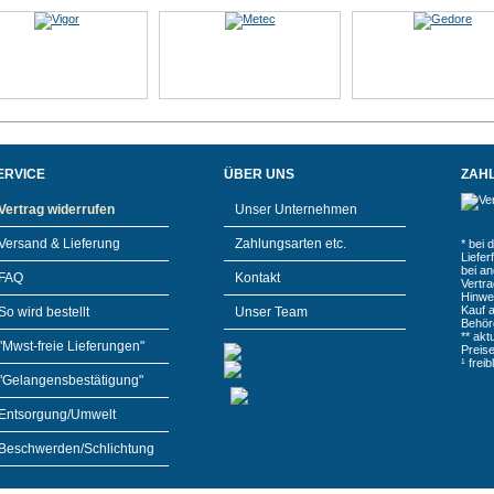
ERVICE
ÜBER UNS
ZAH
Vertrag widerrufen
Unser Unternehmen
Versand & Lieferung
Zahlungsarten etc.
* bei 
Liefe
bei a
FAQ
Kontakt
Vertr
Hinwe
Kauf 
So wird bestellt
Unser Team
Behör
** akt
"Mwst-freie Lieferungen"
Preis
¹ frei
"Gelangensbestätigung"
Entsorgung/Umwelt
Beschwerden/Schlichtung