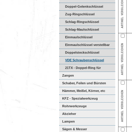
Doppel-Gelenkschlüssel
Zug-Ringschlüssel
Schlag-Ringschlüssel
Schlag-Maulschlüssel
Einmaulschlüssel
Einmaulschlüssel verstellbar
Doppelsteckschlüssel
VDE Schraubenschlüssel
21TX - Doppel-Ring für
Außen-...
Zangen
Schaber, Feilen und Bürsten
Hämmer, Meißel, Körner, etc
KFZ - Spezialwerkzeug
Rohrwerkzeuge
Abzieher
Lampen
Sägen & Messer