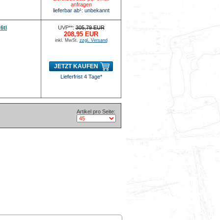
anfragen
lieferbar ab¹: unbekannt
6tl
UVP**:
305,79 EUR
208,95 EUR
inkl. MwSt.
zzgl. Versand
JETZT KAUFEN
Lieferfrist 4 Tage*
Artikel pro Seite: