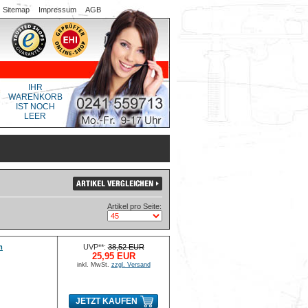
Sitemap
Impressum
AGB
IHR
WARENKORB
IST NOCH
LEER
Artikel pro Seite:
m
UVP**:
38,52 EUR
25,95 EUR
inkl. MwSt.
zzgl. Versand
JETZT KAUFEN