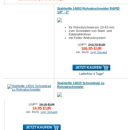
Stahlwille 14003 Rohrabschneider RAPID
1/8" - 2"
für Rohrdurchmesser 10-63 mm
zum Schneiden von Stahl- und
Edelstahlrohren
mit Feder-Andrucksystem
UVP**:
243,70 EUR
166,95 EUR
inkl. MwSt.
zzgl. Versand
JETZT KAUFEN
Lieferfrist 4 Tage*
Stahlwille 14010 Schneidrad zu
Rohrabschneider
UVP**:
19,15 EUR
14,95 EUR
inkl. MwSt.
zzgl. Versand
JETZT KAUFEN