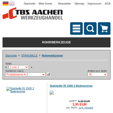
Startseite
Mein Konto
Newsletter
Sitemap
Impressum
AGB
ROHRWERKZEUGE
Startseite
STAHLWILLE
Rohrwerkzeuge
Seite:
Sortieren nach:
Artikel pro Seite:
Stahlwille RI 1500 2 Beilegeringe
UVP**:
5,30 EUR
3,95 EUR
inkl. MwSt.
zzgl. Versand