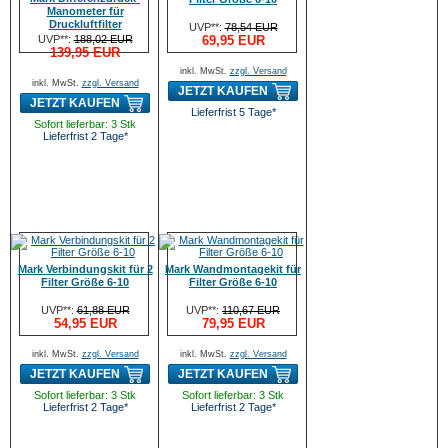
Manometer für
Druckluftfilter
UVP**:
78,54 EUR
UVP**:
188,02 EUR
69,95 EUR
139,95 EUR
inkl. MwSt.
zzgl. Versand
inkl. MwSt.
zzgl. Versand
JETZT KAUFEN
JETZT KAUFEN
Lieferfrist 5 Tage*
Sofort lieferbar: 3 Stk
Lieferfrist 2 Tage*
Mark Verbindungskit für 2
Mark Wandmontagekit für
Filter Größe 6-10
Filter Größe 6-10
UVP**:
61,88 EUR
UVP**:
110,67 EUR
54,95 EUR
79,95 EUR
inkl. MwSt.
zzgl. Versand
inkl. MwSt.
zzgl. Versand
JETZT KAUFEN
JETZT KAUFEN
Sofort lieferbar: 3 Stk
Sofort lieferbar: 3 Stk
Lieferfrist 2 Tage*
Lieferfrist 2 Tage*