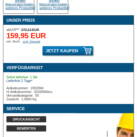
UNSER PREIS
abUVP**:
270,13 EUR
159,95 EUR
inkl. MwSt.
zzgl. Versand
JETZT KAUFEN
VERFÜGBARKEIT
Sofort lieferbar: 1 Stk
Lieferfrist 2 Tage*
Artikelnummer:
1953394
H-Artikelnummer:
81028560xx
Versandkategorie:
50
Gewicht:
1,0000 Kg
SERVICE
DRUCKANSICHT
BEWERTEN