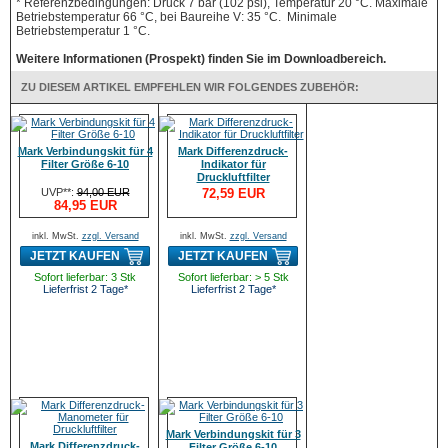
* Referenzbedingungen: Druck 7 bar (102 psi), Temperatur 20 °C. Maximale
Betriebstemperatur 66 °C, bei Baureihe V: 35 °C. Minimale
Betriebstemperatur 1 °C.
Weitere Informationen (Prospekt) finden Sie im Downloadbereich.
ZU DIESEM ARTIKEL EMPFEHLEN WIR FOLGENDES ZUBEHÖR:
Mark Verbindungskit für 4
Mark Differenzdruck-
Filter Größe 6-10
Indikator für
Druckluftfilter
UVP**:
94,00 EUR
72,59 EUR
84,95 EUR
inkl. MwSt.
zzgl. Versand
inkl. MwSt.
zzgl. Versand
JETZT KAUFEN
JETZT KAUFEN
Sofort lieferbar: 3 Stk
Sofort lieferbar: > 5 Stk
Lieferfrist 2 Tage*
Lieferfrist 2 Tage*
Mark Verbindungskit für 3
Mark Differenzdruck-
Filter Größe 6-10