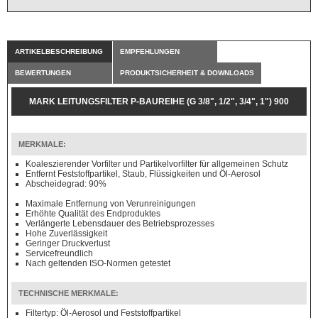
ARTIKELBESCHREIBUNG
EMPFEHLUNGEN
BEWERTUNGEN
PRODUKTSICHERHEIT & DOWNLOADS
MARK LEITUNGSFILTER P-BAUREIHE (G 3/8", 1/2", 3/4", 1") 900
- 2970 L/MIN
MERKMALE:
Koaleszierender Vorfilter und Partikelvorfilter für allgemeinen Schutz
Entfernt Feststoffpartikel, Staub, Flüssigkeiten und Öl-Aerosol
Abscheidegrad: 90%
Maximale Entfernung von Verunreinigungen
Erhöhte Qualität des Endproduktes
Verlängerte Lebensdauer des Betriebsprozesses
Hohe Zuverlässigkeit
Geringer Druckverlust
Servicefreundlich
Nach geltenden ISO-Normen getestet
TECHNISCHE MERKMALE:
Filtertyp: Öl-Aerosol und Feststoffpartikel