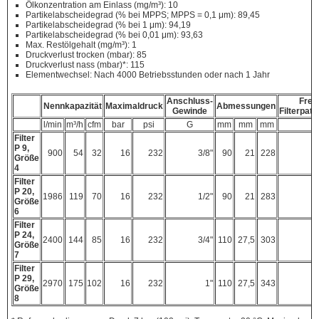
Ölkonzentration am Einlass (mg/m³): 10
Partikelabscheidegrad (% bei MPPS; MPPS = 0,1 μm): 89,45
Partikelabscheidegrad (% bei 1 μm): 94,19
Partikelabscheidegrad (% bei 0,01 μm): 93,63
Max. Restölgehalt (mg/m³): 1
Druckverlust trocken (mbar): 85
Druckverlust nass (mbar)*: 115
Elementwechsel: Nach 4000 Betriebsstunden oder nach 1 Jahr
Anschluss-
Frei
Nennkapazität
Maximaldruck
Abmessungen
Gewinde
Filterpat
l/min
m³/h
cfm
bar
psi
G
mm
mm
mm
Filter
P 9,
900
54
32
16
232
3/8"
90
21
228
Größe
4
Filter
P 20,
1986
119
70
16
232
1/2"
90
21
283
Größe
6
Filter
P 24,
2400
144
85
16
232
3/4"
110
27,5
303
Größe
7
Filter
P 29,
2970
175
102
16
232
1"
110
27,5
343
Größe
8