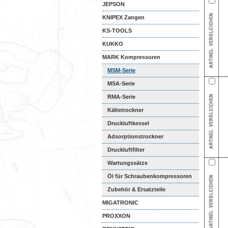
JEPSON
KNIPEX Zangen
KS-TOOLS
KUKKO
MARK Kompressoren
MSM-Serie
Schraubenkompressoren
MSA-Serie
Schraubenkompressoren
RMA-Serie
Schraubenkompressoren
Kältetrockner
Druckluftkessel
Adsorptionstrockner
Druckluftfilter
Wartungssätze
Öl für Schraubenkompressoren
Zubehör & Ersatzteile
MIGATRONIC
PROXXON