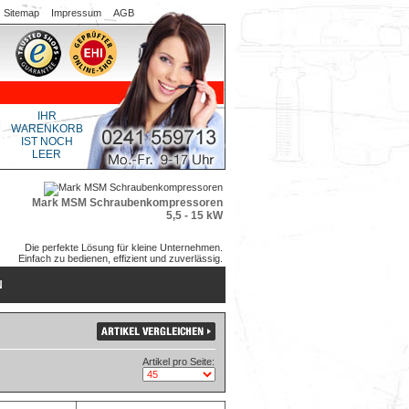
Sitemap
Impressum
AGB
IHR
WARENKORB
IST NOCH
LEER
Mark MSM Schraubenkompressoren
5,5 - 15 kW
Die perfekte Lösung für kleine Unternehmen.
Einfach zu bedienen, effizient und zuverlässig.
N
Artikel pro Seite: