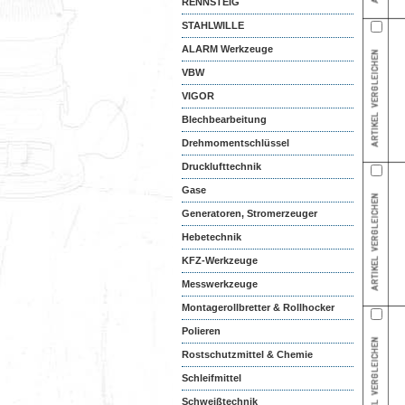
RENNSTEIG
STAHLWILLE
ALARM Werkzeuge
VBW
VIGOR
Blechbearbeitung
Drehmomentschlüssel
Drucklufttechnik
Gase
Generatoren, Stromerzeuger
Hebetechnik
KFZ-Werkzeuge
Messwerkzeuge
Montagerollbretter & Rollhocker
Polieren
Rostschutzmittel & Chemie
Schleifmittel
Schweißtechnik