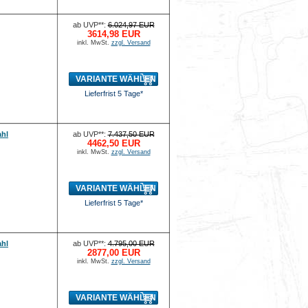
ab UVP**:
6.024,97 EUR
3614,98 EUR
inkl. MwSt.
zzgl. Versand
VARIANTE WÄHLEN
Lieferfrist 5 Tage*
ahl
ab UVP**:
7.437,50 EUR
4462,50 EUR
inkl. MwSt.
zzgl. Versand
VARIANTE WÄHLEN
Lieferfrist 5 Tage*
ahl
ab UVP**:
4.795,00 EUR
2877,00 EUR
inkl. MwSt.
zzgl. Versand
VARIANTE WÄHLEN