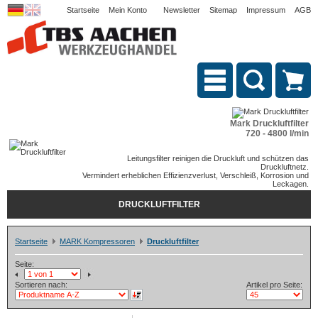
Startseite
Mein Konto
Newsletter
Sitemap
Impressum
AGB
Mark Druckluftfilter
720 - 4800 l/min
Leitungsfilter reinigen die Druckluft und schützen das
Druckluftnetz.
Vermindert erheblichen Effizienzverlust, Verschleiß, Korrosion und
Leckagen.
DRUCKLUFTFILTER
Startseite
MARK Kompressoren
Druckluftfilter
Seite:
Sortieren nach:
Artikel pro Seite: