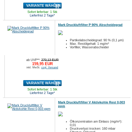
VARIANTE WÄHLEN
Sofort lieferbar: 1 Stk
Lieferfrist 2 Tage*
Mark Druckluftfilter P 90% Abscheidegrad
Partikelabscheidegrad: 90 % (0,1 μm)
Max. Restölgehalt: 1 mg/m³
Vorfilter, Wasserabscheider
ab UVP**:
270,13 EUR
159,95 EUR
inkl. MwSt.
zzgl. Versand
VARIANTE WÄHLEN
Sofort lieferbar: 1 Stk
Lieferfrist 2 Tage*
Mark Druckluftfilter V Aktivkohle Rest 0,003
ppm
Ölkonzentration am Einlass (mg/m³):
0,01
Druckverlust trocken: 160 mbar