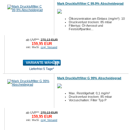
Mark Druckluftfilter C 99,9% Abscheidegrad
Ölkonzentration am Einlass (mg/m³): 10
Druckverlust trocken: 85 mbar
Filtertyp: Öl-Aerosol und
Feststoffpartike...
ab UVP**:
270,13 EUR
159,95 EUR
inkl. MwSt.
zzgl. Versand
VARIANTE WÄHLEN
Lieferfrist 5 Tage*
Mark Druckluftfilter G 99% Abscheidegrad
Max. Restölgehalt: 0,1 mg/m³
Druckverlust trocken: 85 mbar
Vorzuschalten: Filter Typ P
ab UVP**:
270,13 EUR
159,95 EUR
inkl. MwSt.
zzgl. Versand