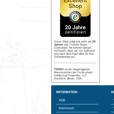
Unser Shop trägt seit mehr als
20
Jahren
das Trusted Shops
Gütesiegel. Sie können darauf
vertrauen, dass wir vor, während
und nach dem Kauf alles für Ihre
Zufriedenheit tun.
TORX®
ist ein eingetragenes
Warenzeichen der Fa.Acument
Intellectual Properties, LLC
Rockford, Illinois, USA.
INFORMATION
S
AGB
Impressum