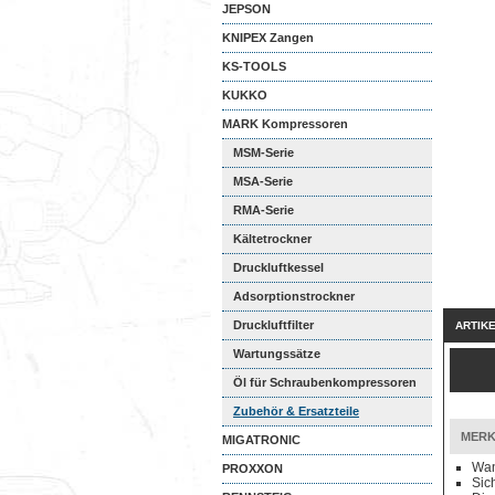
JEPSON
KNIPEX Zangen
KS-TOOLS
KUKKO
MARK Kompressoren
MSM-Serie
Schraubenkompressoren
MSA-Serie
Schraubenkompressoren
RMA-Serie
Schraubenkompressoren
Kältetrockner
Druckluftkessel
Adsorptionstrockner
Druckluftfilter
ARTIK
Wartungssätze
Öl für Schraubenkompressoren
Zubehör & Ersatzteile
MERK
MIGATRONIC
Wan
PROXXON
Sic