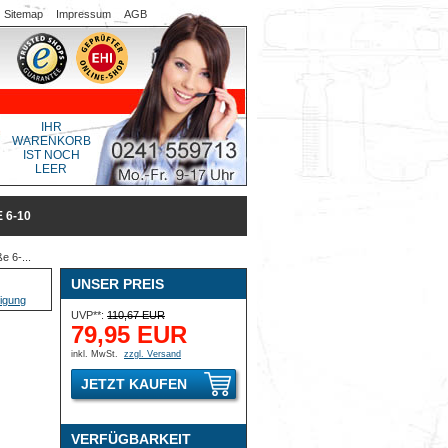
Sitemap
Impressum
AGB
IHR
WARENKORB
IST NOCH
LEER
6-10
e 6-...
UNSER PREIS
UVP**:
110,67 EUR
79,95 EUR
inkl. MwSt.
zzgl. Versand
JETZT KAUFEN
VERFÜGBARKEIT