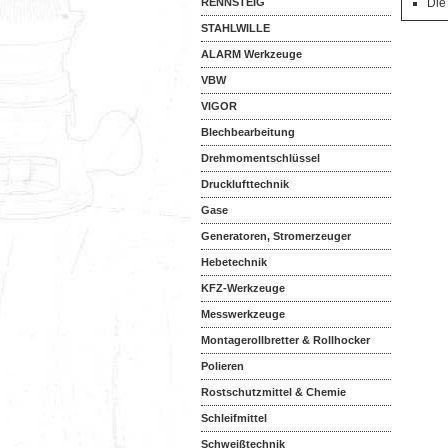
RENNSTEIG
Die
STAHLWILLE
ALARM Werkzeuge
VBW
VIGOR
Blechbearbeitung
Drehmomentschlüssel
Drucklufttechnik
Gase
Generatoren, Stromerzeuger
Hebetechnik
KFZ-Werkzeuge
Messwerkzeuge
Montagerollbretter & Rollhocker
Polieren
Rostschutzmittel & Chemie
Schleifmittel
Schweißtechnik