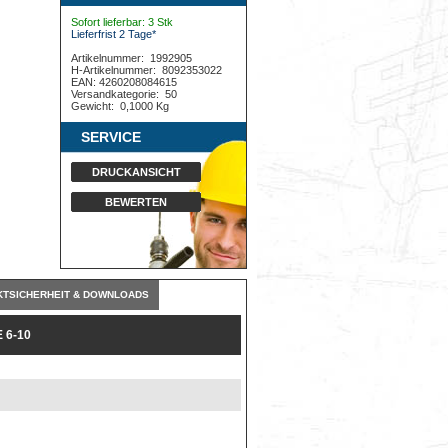
Sofort lieferbar: 3 Stk
Lieferfrist 2 Tage*
Artikelnummer:
1992905
H-Artikelnummer:
8092353022
EAN: 4260208084615
Versandkategorie:
50
Gewicht:
0,1000 Kg
SERVICE
DRUCKANSICHT
BEWERTEN
TSICHERHEIT & DOWNLOADS
6-10