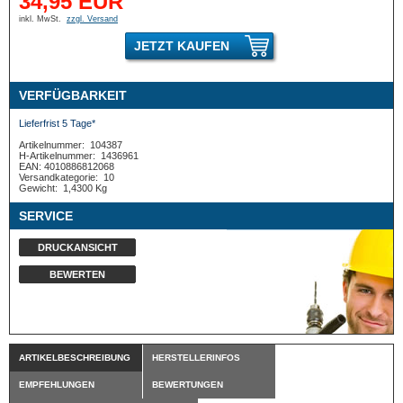
34,95 EUR
inkl. MwSt.
zzgl. Versand
JETZT KAUFEN
VERFÜGBARKEIT
Lieferfrist 5 Tage*
Artikelnummer:
104387
H-Artikelnummer:
1436961
EAN: 4010886812068
Versandkategorie:
10
Gewicht:
1,4300 Kg
SERVICE
DRUCKANSICHT
BEWERTEN
ARTIKELBESCHREIBUNG
HERSTELLERINFOS
EMPFEHLUNGEN
BEWERTUNGEN