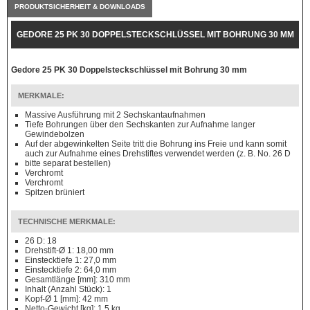
PRODUKTSICHERHEIT & DOWNLOADS
GEDORE 25 PK 30 DOPPELSTECKSCHLÜSSEL MIT BOHRUNG 30 MM
Gedore 25 PK 30 Doppelsteckschlüssel mit Bohrung 30 mm
MERKMALE:
Massive Ausführung mit 2 Sechskantaufnahmen
Tiefe Bohrungen über den Sechskanten zur Aufnahme langer
Gewindebolzen
Auf der abgewinkelten Seite tritt die Bohrung ins Freie und kann somit
auch zur Aufnahme eines Drehstiftes verwendet werden (z. B. No. 26 D
bitte separat bestellen)
Verchromt
Verchromt
Spitzen brüniert
TECHNISCHE MERKMALE:
26 D: 18
Drehstift-Ø 1: 18,00 mm
Einstecktiefe 1: 27,0 mm
Einstecktiefe 2: 64,0 mm
Gesamtlänge [mm]: 310 mm
Inhalt (Anzahl Stück): 1
Kopf-Ø 1 [mm]: 42 mm
Netto-Gewicht [kg]: 1,5 kg