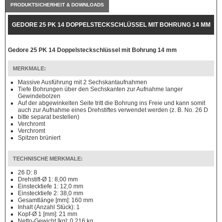
PRODUKTSICHERHEIT & DOWNLOADS
GEDORE 25 PK 14 DOPPELSTECKSCHLÜSSEL MIT BOHRUNG 14 MM
Gedore 25 PK 14 Doppelsteckschlüssel mit Bohrung 14 mm
MERKMALE:
Massive Ausführung mit 2 Sechskantaufnahmen
Tiefe Bohrungen über den Sechskanten zur Aufnahme langer
Gewindebolzen
Auf der abgewinkelten Seite tritt die Bohrung ins Freie und kann somit
auch zur Aufnahme eines Drehstiftes verwendet werden (z. B. No. 26 D
bitte separat bestellen)
Verchromt
Verchromt
Spitzen brüniert
TECHNISCHE MERKMALE:
26 D: 8
Drehstift-Ø 1: 8,00 mm
Einstecktiefe 1: 12,0 mm
Einstecktiefe 2: 38,0 mm
Gesamtlänge [mm]: 160 mm
Inhalt (Anzahl Stück): 1
Kopf-Ø 1 [mm]: 21 mm
Netto-Gewicht [kg]: 0,216 kg