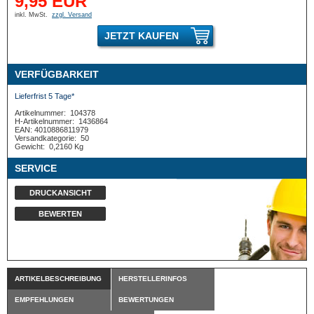
9,95 EUR
inkl. MwSt.
zzgl. Versand
JETZT KAUFEN
VERFÜGBARKEIT
Lieferfrist 5 Tage*
Artikelnummer:
104378
H-Artikelnummer:
1436864
EAN: 4010886811979
Versandkategorie:
50
Gewicht:
0,2160 Kg
SERVICE
DRUCKANSICHT
BEWERTEN
ARTIKELBESCHREIBUNG
HERSTELLERINFOS
EMPFEHLUNGEN
BEWERTUNGEN