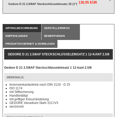
130,95 EUR
Gedore D 21 2.5/8AF Steckschlüsseleinsatz 25 (1")
ARTIKELBESCHREIBUNG
HERSTELLERINFOS
EMPFEHLUNGEN
BEWERTUNGEN
PRODUKTSICHERHEIT & DOWNLOADS
GEDORE D 21 2.5/8AF STECKSCHLÜSSELEINSATZ 1 12-KANT 2.5/8
Gedore D 21 2.5/8AF Steckschlüsseleinsatz 1 12-kant 2.5/8
MERKMALE:
Innenvierkantantrieb nach DIN 3120 - D 25
ISO 1174
mit Stiftsicherung
Handbetätigt
mit griffiger Kreuzrändelung
GEDORE Vanadium-Stahl 31CrV3
verchromt