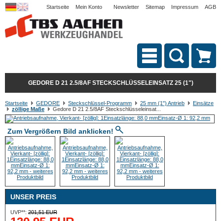
Startseite
Mein Konto
Newsletter
Sitemap
Impressum
AGB
GEDORE D 21 2.5/8AF STECKSCHLÜSSELEINSATZ 25 (1")
Startseite
GEDORE
Steckschlüssel-Programm
25 mm (1") Antrieb
Einsätze
zöllige Maße
Gedore D 21 2.5/8AF Steckschlüsseleinsat...
Zum Vergrößern Bild anklicken!
UNSER PREIS
UVP**:
201,51 EUR