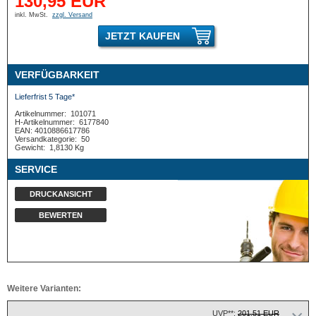
130,95 EUR
inkl. MwSt.
zzgl. Versand
JETZT KAUFEN
VERFÜGBARKEIT
Lieferfrist 5 Tage*
Artikelnummer:
101071
H-Artikelnummer:
6177840
EAN: 4010886617786
Versandkategorie:
50
Gewicht:
1,8130 Kg
SERVICE
DRUCKANSICHT
BEWERTEN
Weitere Varianten:
UVP**:
201,51 EUR