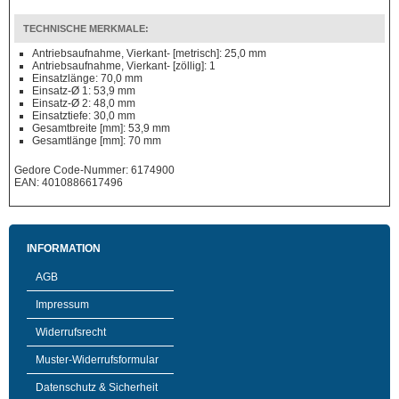
TECHNISCHE MERKMALE:
Antriebsaufnahme, Vierkant- [metrisch]: 25,0 mm
Antriebsaufnahme, Vierkant- [zöllig]: 1
Einsatzlänge: 70,0 mm
Einsatz-Ø 1: 53,9 mm
Einsatz-Ø 2: 48,0 mm
Einsatztiefe: 30,0 mm
Gesamtbreite [mm]: 53,9 mm
Gesamtlänge [mm]: 70 mm
Gedore Code-Nummer: 6174900
EAN: 4010886617496
INFORMATION
AGB
Impressum
Widerrufsrecht
Muster-Widerrufsformular
Datenschutz & Sicherheit