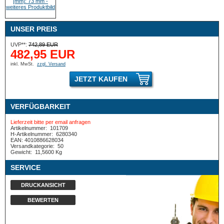
UNSER PREIS
UVP**:
742,89 EUR
482,95 EUR
inkl. MwSt.
zzgl. Versand
JETZT KAUFEN
VERFÜGBARKEIT
Lieferzeit bitte per email anfragen
Artikelnummer:
101709
H-Artikelnummer:
6280340
EAN: 4010886628034
Versandkategorie:
50
Gewicht:
11,5600 Kg
SERVICE
DRUCKANSICHT
BEWERTEN