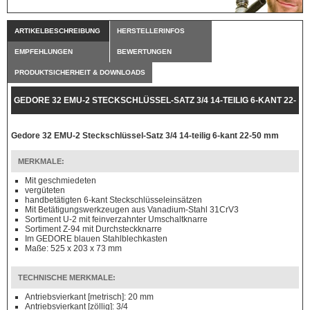
ARTIKELBESCHREIBUNG
HERSTELLERINFOS
EMPFEHLUNGEN
BEWERTUNGEN
PRODUKTSICHERHEIT & DOWNLOADS
GEDORE 32 EMU-2 STECKSCHLÜSSEL-SATZ 3/4 14-TEILIG 6-KANT 22-
50 MM
Gedore 32 EMU-2 Steckschlüssel-Satz 3/4 14-teilig 6-kant 22-50 mm
MERKMALE:
Mit geschmiedeten
vergüteten
handbetätigten 6-kant Steckschlüsseleinsätzen
Mit Betätigungswerkzeugen aus Vanadium-Stahl 31CrV3
Sortiment U-2 mit feinverzahnter Umschaltknarre
Sortiment Z-94 mit Durchsteckknarre
Im GEDORE blauen Stahlblechkasten
Maße: 525 x 203 x 73 mm
TECHNISCHE MERKMALE:
Antriebsvierkant [metrisch]: 20 mm
Antriebsvierkant [zöllig]: 3/4