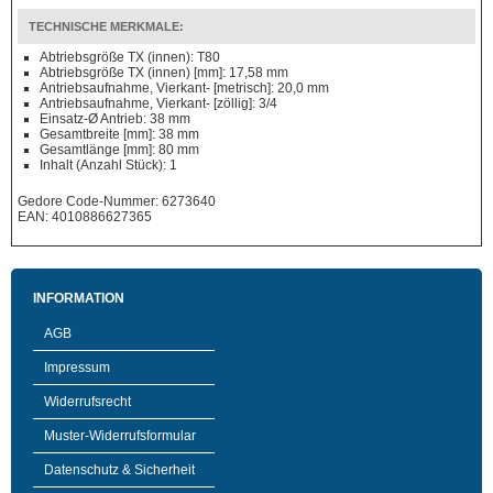
TECHNISCHE MERKMALE:
Abtriebsgröße TX (innen): T80
Abtriebsgröße TX (innen) [mm]: 17,58 mm
Antriebsaufnahme, Vierkant- [metrisch]: 20,0 mm
Antriebsaufnahme, Vierkant- [zöllig]: 3/4
Einsatz-Ø Antrieb: 38 mm
Gesamtbreite [mm]: 38 mm
Gesamtlänge [mm]: 80 mm
Inhalt (Anzahl Stück): 1
Gedore Code-Nummer: 6273640
EAN: 4010886627365
INFORMATION
AGB
Impressum
Widerrufsrecht
Muster-Widerrufsformular
Datenschutz & Sicherheit