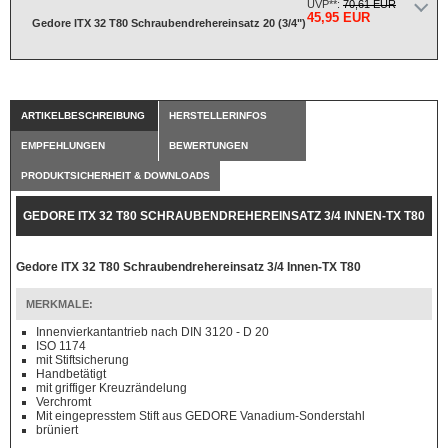
UVP**:
70,61 EUR
45,95 EUR
Gedore ITX 32 T80 Schraubendrehereinsatz 20 (3/4")
ARTIKELBESCHREIBUNG
HERSTELLERINFOS
EMPFEHLUNGEN
BEWERTUNGEN
PRODUKTSICHERHEIT & DOWNLOADS
GEDORE ITX 32 T80 SCHRAUBENDREHEREINSATZ 3/4 INNEN-TX T80
Gedore ITX 32 T80 Schraubendrehereinsatz 3/4 Innen-TX T80
MERKMALE:
Innenvierkantantrieb nach DIN 3120 - D 20
ISO 1174
mit Stiftsicherung
Handbetätigt
mit griffiger Kreuzrändelung
Verchromt
Mit eingepresstem Stift aus GEDORE Vanadium-Sonderstahl
brüniert