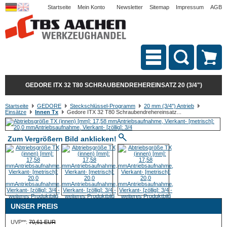
Startseite
Mein Konto
Newsletter
Sitemap
Impressum
AGB
GEDORE ITX 32 T80 SCHRAUBENDREHEREINSATZ 20 (3/4")
Startseite
GEDORE
Steckschlüssel-Programm
20 mm (3/4") Antrieb
Einsätze
Innen Tx
Gedore ITX 32 T80 Schraubendrehereinsatz...
Zum Vergrößern Bild anklicken!
UNSER PREIS
UVP**:
70,61 EUR