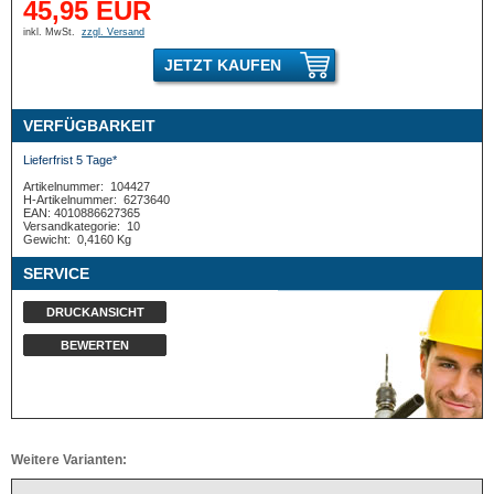
45,95 EUR
inkl. MwSt.
zzgl. Versand
JETZT KAUFEN
VERFÜGBARKEIT
Lieferfrist 5 Tage*
Artikelnummer:
104427
H-Artikelnummer:
6273640
EAN: 4010886627365
Versandkategorie:
10
Gewicht:
0,4160 Kg
SERVICE
DRUCKANSICHT
BEWERTEN
Weitere Varianten: