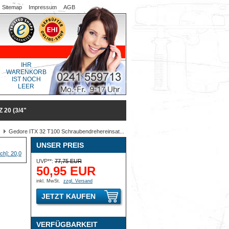
Sitemap
Impressum
AGB
IHR
WARENKORB
IST NOCH
LEER
20 (3/4"
Gedore ITX 32 T100 Schraubendrehereinsat...
UNSER PREIS
UVP**:
77,75 EUR
50,95 EUR
inkl. MwSt.
zzgl. Versand
JETZT KAUFEN
VERFÜGBARKEIT