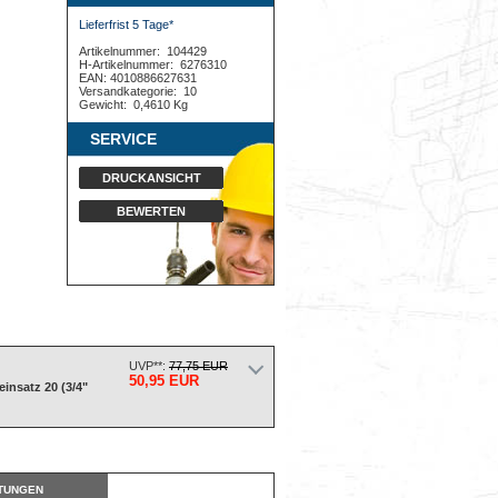
Lieferfrist 5 Tage*
Artikelnummer:
104429
H-Artikelnummer:
6276310
EAN: 4010886627631
Versandkategorie:
10
Gewicht:
0,4610 Kg
SERVICE
DRUCKANSICHT
BEWERTEN
UVP**:
77,75 EUR
50,95 EUR
insatz 20 (3/4"
TUNGEN