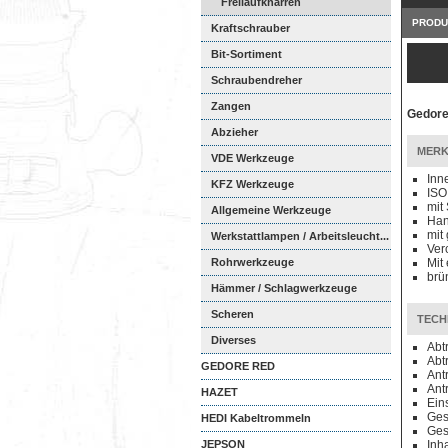
Freilaufknarren
PRODU
Kraftschrauber
Bit-Sortiment
Schraubendreher
Zangen
Gedore
Abzieher
MERK
VDE Werkzeuge
Inn
KFZ Werkzeuge
ISO
mit 
Allgemeine Werkzeuge
Han
mit
Werkstattlampen / Arbeitsleucht...
Ver
Rohrwerkzeuge
Mit
brün
Hämmer / Schlagwerkzeuge
Scheren
TECH
Diverses
Abt
Abt
GEDORE RED
Ant
Ant
HAZET
Ein
Ges
HEDI Kabeltrommeln
Ges
JEPSON
Inha