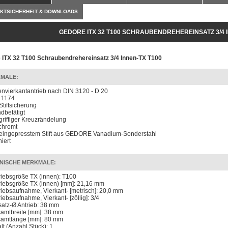
KTSICHERHEIT & DOWNLOADS
GEDORE ITX 32 T100 SCHRAUBENDREHEREINSATZ 3/4 I
 ITX 32 T100 Schraubendrehereinsatz 3/4 Innen-TX T100
MALE:
envierkantantrieb nach DIN 3120 - D 20
 1174
Stiftsicherung
dbetätigt
 griffiger Kreuzrändelung
chromt
 eingepresstem Stift aus GEDORE Vanadium-Sonderstahl
iert
NISCHE MERKMALE:
riebsgröße TX (innen): T100
riebsgröße TX (innen) [mm]: 21,16 mm
riebsaufnahme, Vierkant- [metrisch]: 20,0 mm
riebsaufnahme, Vierkant- [zöllig]: 3/4
satz-Ø Antrieb: 38 mm
amtbreite [mm]: 38 mm
amtlänge [mm]: 80 mm
lt (Anzahl Stück): 1