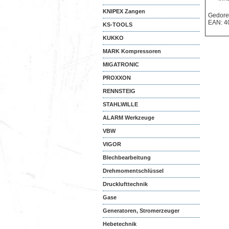
KNIPEX Zangen
Gedore
EAN: 4
KS-TOOLS
KUKKO
MARK Kompressoren
MIGATRONIC
PROXXON
RENNSTEIG
STAHLWILLE
ALARM Werkzeuge
VBW
VIGOR
Blechbearbeitung
Drehmomentschlüssel
Drucklufttechnik
Gase
Generatoren, Stromerzeuger
Hebetechnik