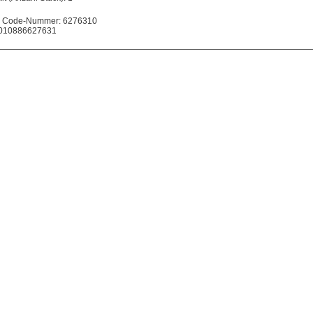
 Code-Nummer: 6276310
010886627631