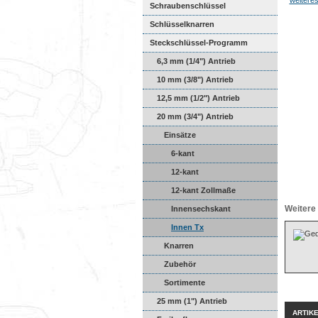
Schraubenschlüssel
Schlüsselknarren
Steckschlüssel-Programm
6,3 mm (1/4") Antrieb
10 mm (3/8") Antrieb
12,5 mm (1/2") Antrieb
20 mm (3/4") Antrieb
Einsätze
6-kant
12-kant
12-kant Zollmaße
Weitere 
Innensechskant
Innen Tx
Knarren
Zubehör
Sortimente
25 mm (1") Antrieb
ARTIK