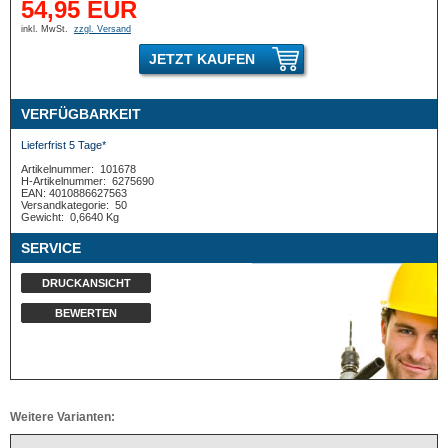
54,95 EUR
inkl. MwSt.
zzgl. Versand
JETZT KAUFEN
VERFÜGBARKEIT
Lieferfrist 5 Tage*
Artikelnummer:
101678
H-Artikelnummer:
6275690
EAN: 4010886627563
Versandkategorie:
50
Gewicht:
0,6640 Kg
SERVICE
DRUCKANSICHT
BEWERTEN
Weitere Varianten: