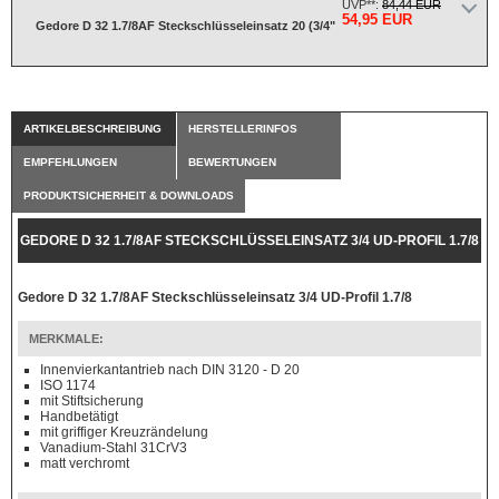
UVP**:
84,44 EUR
54,95 EUR
Gedore D 32 1.7/8AF Steckschlüsseleinsatz 20 (3/4"
ARTIKELBESCHREIBUNG
HERSTELLERINFOS
EMPFEHLUNGEN
BEWERTUNGEN
PRODUKTSICHERHEIT & DOWNLOADS
GEDORE D 32 1.7/8AF STECKSCHLÜSSELEINSATZ 3/4 UD-PROFIL 1.7/8
Gedore D 32 1.7/8AF Steckschlüsseleinsatz 3/4 UD-Profil 1.7/8
MERKMALE:
Innenvierkantantrieb nach DIN 3120 - D 20
ISO 1174
mit Stiftsicherung
Handbetätigt
mit griffiger Kreuzrändelung
Vanadium-Stahl 31CrV3
matt verchromt