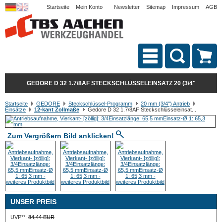
Startseite
Mein Konto
Newsletter
Sitemap
Impressum
AGB
GEDORE D 32 1.7/8AF STECKSCHLÜSSELEINSATZ 20 (3/4"
Startseite
GEDORE
Steckschlüssel-Programm
20 mm (3/4") Antrieb
Einsätze
12-kant Zollmaße
Gedore D 32 1.7/8AF Steckschlüsseleinsat...
Zum Vergrößern Bild anklicken!
UNSER PREIS
UVP**:
84,44 EUR