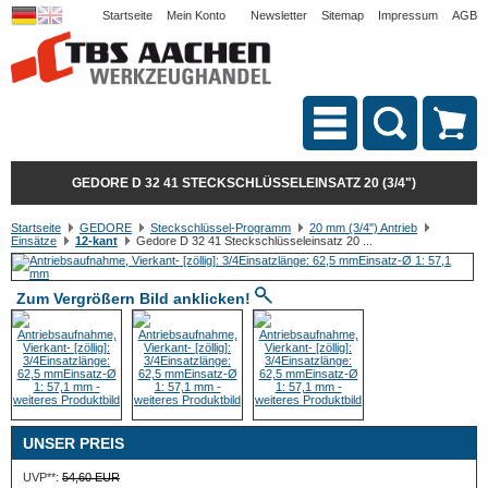
Startseite
Mein Konto
Newsletter
Sitemap
Impressum
AGB
GEDORE D 32 41 STECKSCHLÜSSELEINSATZ 20 (3/4")
Startseite
GEDORE
Steckschlüssel-Programm
20 mm (3/4") Antrieb
Einsätze
12-kant
Gedore D 32 41 Steckschlüsseleinsatz 20 ...
Zum Vergrößern Bild anklicken!
UNSER PREIS
UVP**:
54,60 EUR