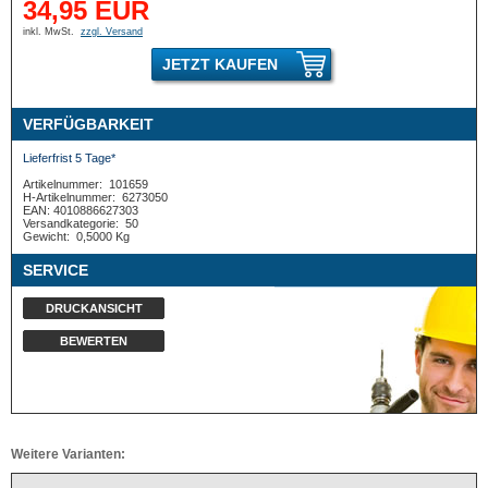
34,95 EUR
inkl. MwSt.
zzgl. Versand
JETZT KAUFEN
VERFÜGBARKEIT
Lieferfrist 5 Tage*
Artikelnummer:
101659
H-Artikelnummer:
6273050
EAN: 4010886627303
Versandkategorie:
50
Gewicht:
0,5000 Kg
SERVICE
DRUCKANSICHT
BEWERTEN
Weitere Varianten: