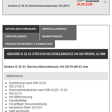
UVP**:
54,60 EUR
34,95 EUR
Gedore D 32 41 Steckschlüsseleinsatz 20 (3/4")
ARTIKELBESCHREIBUNG
HERSTELLERINFOS
EMPFEHLUNGEN
BEWERTUNGEN
PRODUKTSICHERHEIT & DOWNLOADS
GEDORE D 32 41 STECKSCHLÜSSELEINSATZ 3/4 UD-PROFIL 41 MM
Gedore D 32 41 Steckschlüsseleinsatz 3/4 UD-Profil 41 mm
MERKMALE:
Ausführung nach DIN 3124
ISO 2725-1
Innenvierkantantrieb nach DIN 3120 - D 20
ISO 1174
mit Stiftsicherung
Handbetätigt
mit griffiger Kreuzrändelung
Vanadium-Stahl 31CrV3
matt verchromt