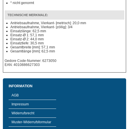
* nicht genormt
TECHNISCHE MERKMALE:
Antriebsaufnahme, Vierkant- [metrisch]: 20,0 mm
Antriebsaufnahme, Vierkant- [zöllig]: 3/4
Einsatzlänge: 62,5 mm
Einsatz-Ø 1: 57,1 mm
Einsatz-Ø 2: 44,0 mm
Einsatztiefe: 30,5 mm
Gesamtbreite [mm]: 57,1 mm
Gesamtlänge [mm]: 62,5 mm
Gedore Code-Nummer: 6273050
EAN: 4010886627303
INFORMATION
AGB
Impressum
Widerrufsrecht
Muster-Widerrufsformular