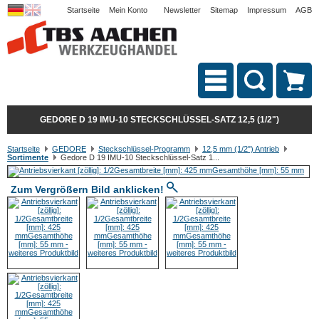
Startseite
Mein Konto
Newsletter
Sitemap
Impressum
AGB
GEDORE D 19 IMU-10 STECKSCHLÜSSEL-SATZ 12,5 (1/2")
Startseite
GEDORE
Steckschlüssel-Programm
12,5 mm (1/2") Antrieb
Sortimente
Gedore D 19 IMU-10 Steckschlüssel-Satz 1...
Zum Vergrößern Bild anklicken!