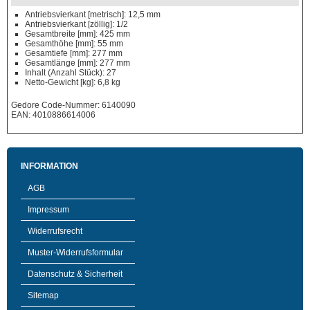
Antriebsvierkant [metrisch]: 12,5 mm
Antriebsvierkant [zöllig]: 1/2
Gesamtbreite [mm]: 425 mm
Gesamthöhe [mm]: 55 mm
Gesamtiefe [mm]: 277 mm
Gesamtlänge [mm]: 277 mm
Inhalt (Anzahl Stück): 27
Netto-Gewicht [kg]: 6,8 kg
Gedore Code-Nummer: 6140090
EAN: 4010886614006
INFORMATION
AGB
Impressum
Widerrufsrecht
Muster-Widerrufsformular
Datenschutz & Sicherheit
Sitemap