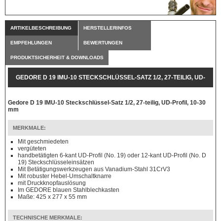
ARTIKELBESCHREIBUNG
HERSTELLERINFOS
EMPFEHLUNGEN
BEWERTUNGEN
PRODUKTSICHERHEIT & DOWNLOADS
GEDORE D 19 IMU-10 STECKSCHLÜSSEL-SATZ 1/2, 27-TEILIG, UD-
PROFIL, 10-30 MM
Gedore D 19 IMU-10 Steckschlüssel-Satz 1/2, 27-teilig, UD-Profil, 10-30
mm
MERKMALE:
Mit geschmiedeten
vergüteten
handbetätigten 6-kant UD-Profil (No. 19) oder 12-kant UD-Profil (No. D
19) Steckschlüsseleinsätzen
Mit Betätigungswerkzeugen aus Vanadium-Stahl 31CrV3
Mit robuster Hebel-Umschaltknarre
mit Druckknopfauslösung
Im GEDORE blauen Stahlblechkasten
Maße: 425 x 277 x 55 mm
TECHNISCHE MERKMALE: