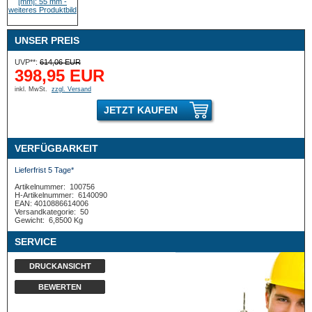
UNSER PREIS
UVP**:
614,06 EUR
398,95 EUR
inkl. MwSt.
zzgl. Versand
JETZT KAUFEN
VERFÜGBARKEIT
Lieferfrist 5 Tage*
Artikelnummer:
100756
H-Artikelnummer:
6140090
EAN: 4010886614006
Versandkategorie:
50
Gewicht:
6,8500 Kg
SERVICE
DRUCKANSICHT
BEWERTEN