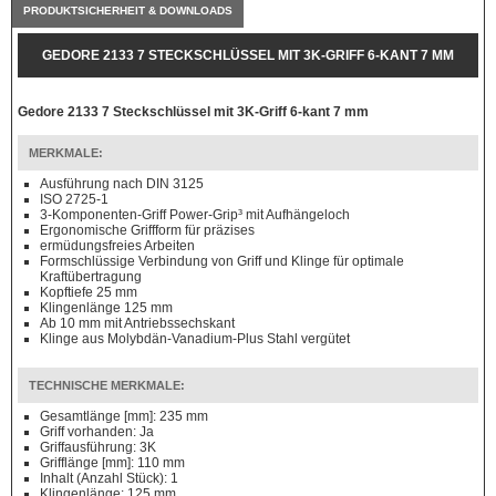
PRODUKTSICHERHEIT & DOWNLOADS
GEDORE 2133 7 STECKSCHLÜSSEL MIT 3K-GRIFF 6-KANT 7 MM
Gedore 2133 7 Steckschlüssel mit 3K-Griff 6-kant 7 mm
MERKMALE:
Ausführung nach DIN 3125
ISO 2725-1
3-Komponenten-Griff Power-Grip³ mit Aufhängeloch
Ergonomische Griffform für präzises
ermüdungsfreies Arbeiten
Formschlüssige Verbindung von Griff und Klinge für optimale
Kraftübertragung
Kopftiefe 25 mm
Klingenlänge 125 mm
Ab 10 mm mit Antriebssechskant
Klinge aus Molybdän-Vanadium-Plus Stahl vergütet
TECHNISCHE MERKMALE:
Gesamtlänge [mm]: 235 mm
Griff vorhanden: Ja
Griffausführung: 3K
Grifflänge [mm]: 110 mm
Inhalt (Anzahl Stück): 1
Klingenlänge: 125 mm