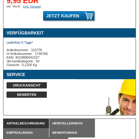
9,95 EUR
inkl. MwSt.
zzgl. Versand
JETZT KAUFEN
VERFÜGBARKEIT
Lieferfrist 5 Tage*
Artikelnummer:
110778
H-Artikelnummer:
1746766
EAN: 4010886841037
Versandkategorie:
50
Gewicht:
0,1200 Kg
SERVICE
DRUCKANSICHT
BEWERTEN
ARTIKELBESCHREIBUNG
HERSTELLERINFOS
EMPFEHLUNGEN
BEWERTUNGEN