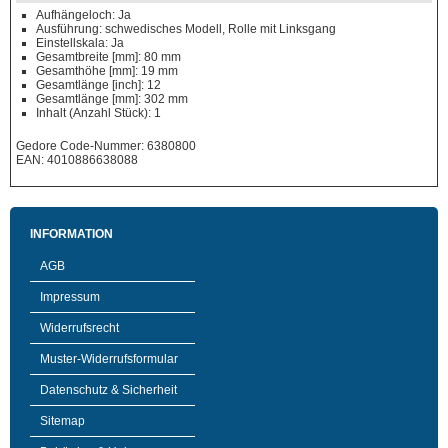
Aufhängeloch: Ja
Ausführung: schwedisches Modell, Rolle mit Linksgang
Einstellskala: Ja
Gesamtbreite [mm]: 80 mm
Gesamthöhe [mm]: 19 mm
Gesamtlänge [inch]: 12
Gesamtlänge [mm]: 302 mm
Inhalt (Anzahl Stück): 1
Gedore Code-Nummer: 6380800
EAN: 4010886638088
INFORMATION
AGB
Impressum
Widerrufsrecht
Muster-Widerrufsformular
Datenschutz & Sicherheit
Sitemap