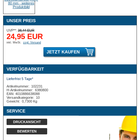
UNSER PREIS
UVP**:
38,44 EUR
24,95 EUR
inkl. MwSt.
zzgl. Versand
JETZT KAUFEN
VERFÜGBARKEIT
Lieferfrist 5 Tage*
Artikelnummer:
102231
H-Artikelnummer:
6380800
EAN: 4010886638088
Versandkategorie:
10
Gewicht:
0,7300 Kg
SERVICE
DRUCKANSICHT
BEWERTEN