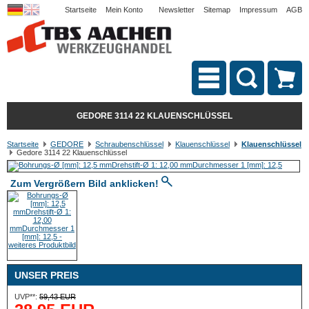
Startseite
Mein Konto
Newsletter
Sitemap
Impressum
AGB
GEDORE 3114 22 KLAUENSCHLÜSSEL
Startseite
GEDORE
Schraubenschlüssel
Klauenschlüssel
Klauenschlüssel
Gedore 3114 22 Klauenschlüssel
Zum Vergrößern Bild anklicken!
UNSER PREIS
UVP**:
59,43 EUR