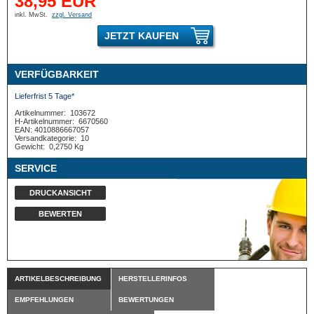
38,95 EUR
inkl. MwSt.
zzgl. Versand
JETZT KAUFEN
VERFÜGBARKEIT
Lieferfrist 5 Tage*
Artikelnummer:
103672
H-Artikelnummer:
6670560
EAN: 4010886667057
Versandkategorie:
10
Gewicht:
0,2750 Kg
SERVICE
DRUCKANSICHT
BEWERTEN
ARTIKELBESCHREIBUNG
HERSTELLERINFOS
EMPFEHLUNGEN
BEWERTUNGEN