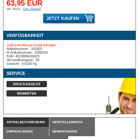
63,95 EUR
inkl. MwSt.
zzgl. Versand
JETZT KAUFEN
VERFÜGBARKEIT
Lieferzeit bitte per email anfragen
Artikelnummer:
101825
H-Artikelnummer:
6300200
EAN: 4010886630020
Versandkategorie:
50
Gewicht:
0,6330 Kg
SERVICE
DRUCKANSICHT
BEWERTEN
ARTIKELBESCHREIBUNG
HERSTELLERINFOS
EMPFEHLUNGEN
BEWERTUNGEN