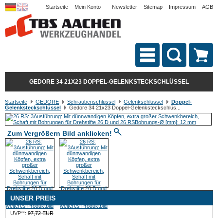
Startseite
Mein Konto
Newsletter
Sitemap
Impressum
AGB
GEDORE 34 21X23 DOPPEL-GELENKSTECKSCHLÜSSEL
Startseite
GEDORE
Schraubenschlüssel
Gelenkschlüssel
Doppel-
Gelenksteckschlüssel
Gedore 34 21x23 Doppel-Gelenksteckschlüs...
Zum Vergrößern Bild anklicken!
UNSER PREIS
UVP**:
97,72 EUR