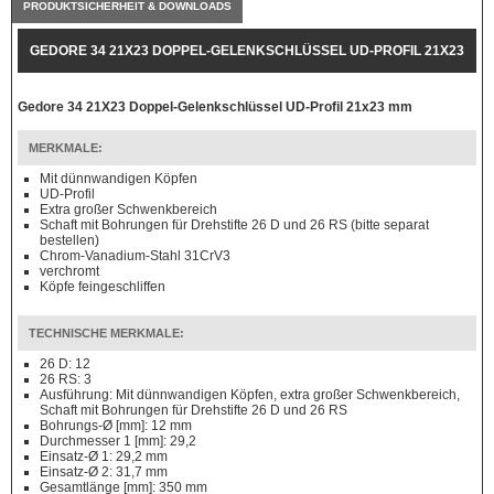
PRODUKTSICHERHEIT & DOWNLOADS
GEDORE 34 21X23 DOPPEL-GELENKSCHLÜSSEL UD-PROFIL 21X23
MM
Gedore 34 21X23 Doppel-Gelenkschlüssel UD-Profil 21x23 mm
MERKMALE:
Mit dünnwandigen Köpfen
UD-Profil
Extra großer Schwenkbereich
Schaft mit Bohrungen für Drehstifte 26 D und 26 RS (bitte separat
bestellen)
Chrom-Vanadium-Stahl 31CrV3
verchromt
Köpfe feingeschliffen
TECHNISCHE MERKMALE:
26 D: 12
26 RS: 3
Ausführung: Mit dünnwandigen Köpfen, extra großer Schwenkbereich,
Schaft mit Bohrungen für Drehstifte 26 D und 26 RS
Bohrungs-Ø [mm]: 12 mm
Durchmesser 1 [mm]: 29,2
Einsatz-Ø 1: 29,2 mm
Einsatz-Ø 2: 31,7 mm
Gesamtlänge [mm]: 350 mm