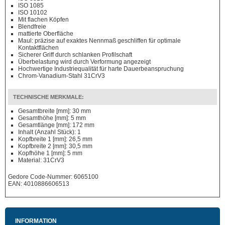
ISO 1085
ISO 10102
Mit flachen Köpfen
Blendfreie
mattierte Oberfläche
Maul: präzise auf exaktes Nennmaß geschliffen für optimale
Kontaktflächen
Sicherer Griff durch schlanken Profilschaft
Überbelastung wird durch Verformung angezeigt
Hochwertige Industriequalität für harte Dauerbeanspruchung
Chrom-Vanadium-Stahl 31CrV3
TECHNISCHE MERKMALE:
Gesamtbreite [mm]: 30 mm
Gesamthöhe [mm]: 5 mm
Gesamtlänge [mm]: 172 mm
Inhalt (Anzahl Stück): 1
Kopfbreite 1 [mm]: 26,5 mm
Kopfbreite 2 [mm]: 30,5 mm
Kopfhöhe 1 [mm]: 5 mm
Material: 31CrV3
Gedore Code-Nummer: 6065100
EAN: 4010886606513
INFORMATION