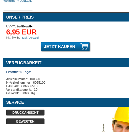
UNSER PREIS
UVP**:
10,35 EUR
6,95 EUR
inkl. MwSt.
zzgl. Versand
JETZT KAUFEN
VERFÜGBARKEIT
Lieferfrist 5 Tage*
Artikelnummer:
100320
H-Artikelnummer:
6065100
EAN: 4010886606513
Versandkategorie:
10
Gewicht:
0,0680 Kg
SERVICE
DRUCKANSICHT
BEWERTEN