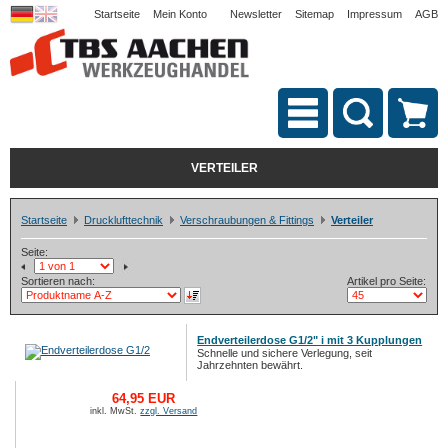
Startseite
Mein Konto
Newsletter
Sitemap
Impressum
AGB
VERTEILER
Startseite
Drucklufttechnik
Verschraubungen & Fittings
Verteiler
Seite:
Sortieren nach:
Artikel pro Seite:
Endverteilerdose G1/2" i mit 3 Kupplungen
Schnelle und sichere Verlegung, seit
Jahrzehnten bewährt.
64,95 EUR
inkl. MwSt.
zzgl. Versand