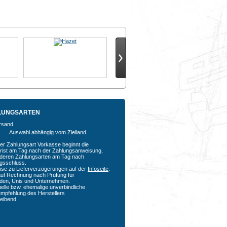
LUNGSARTEN
Auswahl abhängig vom Zielland
der Zahlungsart Vorkasse beginnt die
rfrist am Tag nach der Zahlungsanweisung,
nderen Zahlungsarten am Tag nach
agsschluss.
ise zu Lieferverzögerungen auf der
Infoseite
.
auf Rechnung nach Prüfung für
den, Unis und Unternehmen.
uelle bzw. ehemalige unverbindliche
empfehlung des Herstellers
bleibend