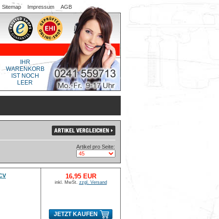
Sitemap
Impressum
AGB
IHR
WARENKORB
IST NOCH
LEER
Artikel pro Seite:
/CV
16,95 EUR
inkl. MwSt.
zzgl. Versand
JETZT KAUFEN