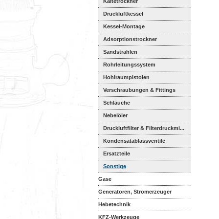
Kältetrockner
Druckluftkessel
Kessel-Montage
Adsorptionstrockner
Sandstrahlen
Rohrleitungssystem
Hohlraumpistolen
Verschraubungen & Fittings
Schläuche
Nebelöler
Druckluftfilter & Filterdruckmi...
Kondensatablassventile
Ersatzteile
Sonstige
Gase
Generatoren, Stromerzeuger
Hebetechnik
KFZ-Werkzeuge