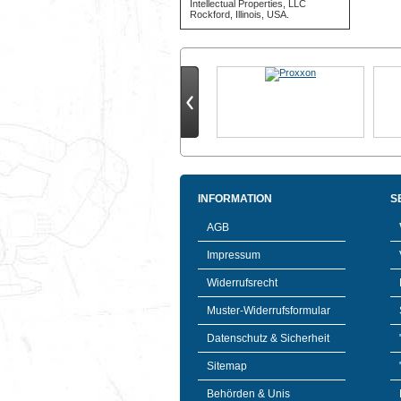
Intellectual Properties, LLC
Rockford, Illinois, USA.
INFORMATION
S
AGB
Impressum
Widerrufsrecht
Muster-Widerrufsformular
Datenschutz & Sicherheit
Sitemap
Behörden & Unis