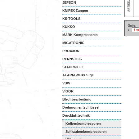
JEPSON
KNIPEX Zangen
KS-TOOLS
Seite:
KUKKO
MARK Kompressoren
MIGATRONIC
PROXXON
RENNSTEIG
STAHLWILLE
ALARM Werkzeuge
VBW
VIGOR
Blechbearbeitung
Drehmomentschlüssel
Drucklufttechnik
Kolbenkompressoren
Schraubenkompressoren