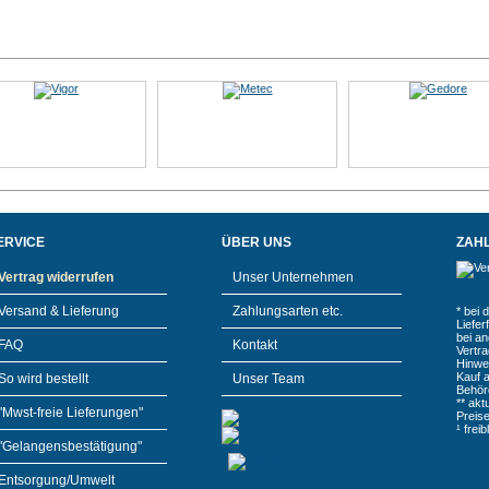
ERVICE
ÜBER UNS
ZAH
Vertrag widerrufen
Unser Unternehmen
Versand & Lieferung
Zahlungsarten etc.
* bei 
Liefe
bei a
FAQ
Kontakt
Vertr
Hinwe
Kauf 
So wird bestellt
Unser Team
Behör
** akt
"Mwst-freie Lieferungen"
Preis
¹ frei
"Gelangensbestätigung"
Entsorgung/Umwelt