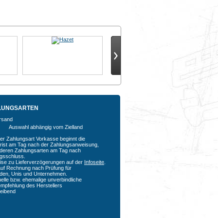
LUNGSARTEN
Auswahl abhängig vom Zielland
der Zahlungsart Vorkasse beginnt die
rfrist am Tag nach der Zahlungsanweisung,
nderen Zahlungsarten am Tag nach
agsschluss.
ise zu Lieferverzögerungen auf der
Infoseite
.
auf Rechnung nach Prüfung für
den, Unis und Unternehmen.
uelle bzw. ehemalige unverbindliche
empfehlung des Herstellers
bleibend