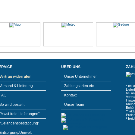
ERVICE
ÜBER UNS
ZAH
Vertrag widerrufen
Unser Unternehmen
Versand & Lieferung
Zahlungsarten etc.
* bei 
Liefe
bei a
FAQ
Kontakt
Vertr
Hinwe
Kauf 
So wird bestellt
Unser Team
Behör
** akt
"Mwst-freie Lieferungen"
Preis
¹ frei
"Gelangensbestätigung"
Entsorgung/Umwelt