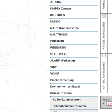
JEPSON
KNIPEX Zangen
KS-TOOLS
KUKKO
MARK Kompressoren
MIGATRONIC
PROXXON
RENNSTEIG
STAHLWILLE
ALARM Werkzeuge
VBW
VIGOR
Blechbearbeitung
Drehmomentschlüssel
Drucklufttechnik
Kolbenkompressoren
Seite:
Schraubenkompressoren