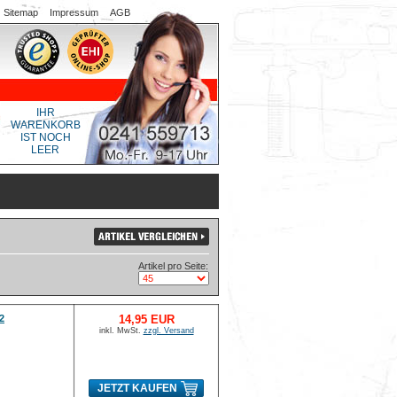
Sitemap
Impressum
AGB
IHR
WARENKORB
IST NOCH
LEER
Artikel pro Seite:
2
14,95 EUR
inkl. MwSt.
zzgl. Versand
JETZT KAUFEN