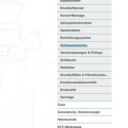
Kältetrockner
Druckluftkessel
Kessel-Montage
Adsorptionstrockner
Sandstrahlen
Rohrleitungssystem
Hohlraumpistolen
Verschraubungen & Fittings
Schläuche
Nebelöler
Druckluftfilter & Filterdruckmi...
Kondensatablassventile
Ersatzteile
Sonstige
Gase
Generatoren, Stromerzeuger
Hebetechnik
KFZ-Werkzeuge