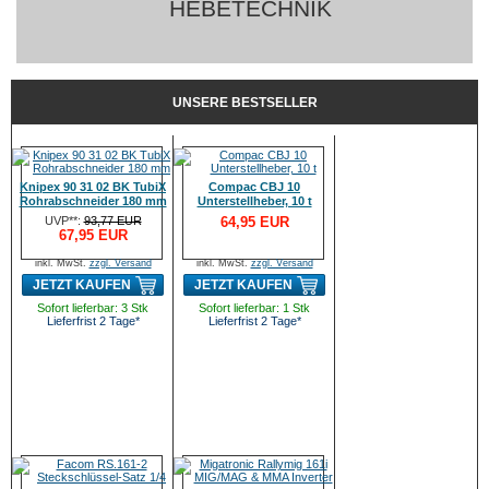
HEBETECHNIK
UNSERE BESTSELLER
Knipex 90 31 02 BK TubiX
Compac CBJ 10
Rohrabschneider 180 mm
Unterstellheber, 10 t
UVP**:
93,77 EUR
64,95 EUR
67,95 EUR
inkl. MwSt.
zzgl. Versand
inkl. MwSt.
zzgl. Versand
JETZT KAUFEN
JETZT KAUFEN
Sofort lieferbar: 3 Stk
Sofort lieferbar: 1 Stk
Lieferfrist 2 Tage*
Lieferfrist 2 Tage*