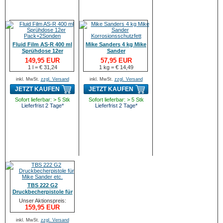
Fluid Film AS-R 400 ml
Mike Sanders 4 kg Mike
Sprühdose 12er
Sander
Pack+2Sonden
Korrosionsschutzfett
149,95 EUR
57,95 EUR
1 l = € 31,24
1 kg = € 14,49
inkl. MwSt.
zzgl. Versand
inkl. MwSt.
zzgl. Versand
JETZT KAUFEN
JETZT KAUFEN
Sofort lieferbar: > 5 Stk
Sofort lieferbar: > 5 Stk
Lieferfrist 2 Tage*
Lieferfrist 2 Tage*
TBS 222 G2
Druckbecherpistole für
Mike Sander etc.
Unser Aktionspreis:
159,95 EUR
inkl. MwSt.
zzgl. Versand