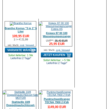
Brantho Korrux "3 in 1" 5
Liter
Knipex 87 00 100
109,95 EUR
Wasserpumpenzange
1 l = € 21,99
Cobra XS
UVP**:
35,40 EUR
25,95 EUR
inkl. MwSt.
zzgl. Versand
VARIANTE WÄHLEN
inkl. MwSt.
zzgl. Versand
JETZT KAUFEN
Sofort lieferbar: 1 Stk
Lieferfrist 2 Tage*
Sofort lieferbar: > 5 Stk
Lieferfrist 2 Tage*
Punktschweißzange
Stahlwille 10/8
TECNA 7900 2 KVA
Doppelmaulschlüssel-
1149,00 EUR
Satz MOTOR