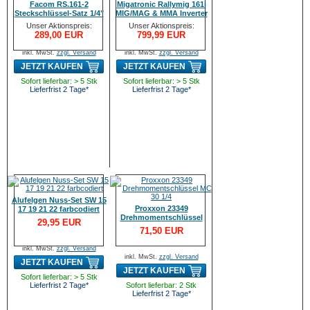
Facom RS.161-2
Migatronic Rallymig 161i
Steckschlüssel-Satz 1/4"
MIG/MAG & MMA Inverter
1/2" 55tlg
Unser Aktionspreis:
Unser Aktionspreis:
289,00 EUR
799,99 EUR
inkl. MwSt.
zzgl. Versand
inkl. MwSt.
zzgl. Versand
JETZT KAUFEN
JETZT KAUFEN
Sofort lieferbar: > 5 Stk
Sofort lieferbar: > 5 Stk
Lieferfrist 2 Tage*
Lieferfrist 2 Tage*
Alufelgen Nuss-Set SW 15
Proxxon 23349
17 19 21 22 farbcodiert
Drehmomentschlüssel
29,95 EUR
MC 30 1/4" 6-30N
71,50 EUR
inkl. MwSt.
zzgl. Versand
inkl. MwSt.
zzgl. Versand
JETZT KAUFEN
JETZT KAUFEN
Sofort lieferbar: > 5 Stk
Lieferfrist 2 Tage*
Sofort lieferbar: 2 Stk
Lieferfrist 2 Tage*