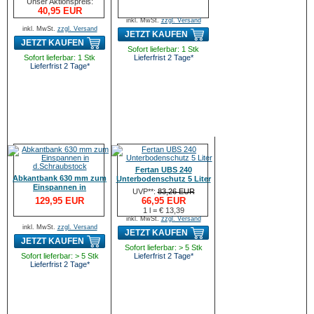
Unser Aktionspreis:
40,95 EUR
inkl. MwSt.
zzgl. Versand
inkl. MwSt.
zzgl. Versand
JETZT KAUFEN
JETZT KAUFEN
Sofort lieferbar: 1 Stk
Sofort lieferbar: 1 Stk
Lieferfrist 2 Tage*
Lieferfrist 2 Tage*
Fertan UBS 240
Abkantbank 630 mm zum
Unterbodenschutz 5 Liter
Einspannen in
UVP**:
83,26 EUR
d.Schraubstock
129,95 EUR
66,95 EUR
1 l = € 13,39
inkl. MwSt.
zzgl. Versand
inkl. MwSt.
zzgl. Versand
JETZT KAUFEN
JETZT KAUFEN
Sofort lieferbar: > 5 Stk
Sofort lieferbar: > 5 Stk
Lieferfrist 2 Tage*
Lieferfrist 2 Tage*