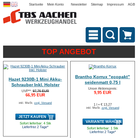
Startseite
Mein Konto
Newsletter
Sitemap
Impressum
AGB
TOP ANGEBOT
Brantho Korrux "ecopakt"
Hazet 9230B-1 Mini Akku-
seidenmatt 0,75 l
Schrauber Inkl. Holster
Unser Aktionspreis:
UVP**:
97,76 EUR
9,95 EUR
66,95 EUR
inkl. MwSt.
zzgl. Versand
1 l = € 13,27
inkl. MwSt.
zzgl. Versand
JETZT KAUFEN
VARIANTE WÄHLEN
Sofort lieferbar: 4 Stk
Lieferfrist 2 Tage*
Sofort lieferbar: 1 Stk
Lieferfrist 2 Tage*