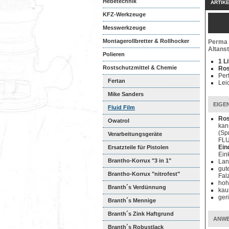
Hebetechnik
ARTIK
KFZ-Werkzeuge
Messwerkzeuge
Montagerollbretter & Rollhocker
Perma F
Altans
Polieren
1 L
Rostschutzmittel & Chemie
Ros
Per
Fertan
Lei
Mike Sanders
EIGE
Korrosionsschutzfe...
Fluid Film
Ros
Owatrol
kan
(Sp
Verarbeitungsgeräte
FLU
Ein
Ersatzteile für Pistolen
Ein
Brantho-Korrux "3 in 1"
Lan
gut
Brantho-Korrux "nitrofest"
Fal
hoh
Branth´s Verdünnung
kau
ger
Branth´s Mennige
Branth´s Zink Haftgrund
ANW
Branth´s Robustlack