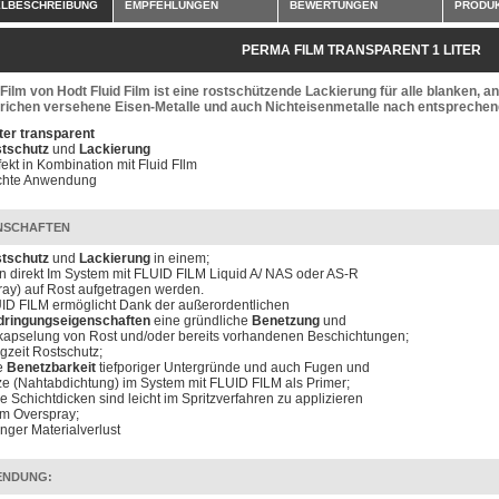
ELBESCHREIBUNG
EMPFEHLUNGEN
BEWERTUNGEN
PRODUK
PERMA FILM TRANSPARENT 1 LITER
ilm von Hodt Fluid Film ist eine rostschützende Lackierung für alle blanken, a
trichen versehene Eisen-Metalle und auch Nichteisenmetalle nach entspreche
iter transparent
tschutz
und
Lackierung
fekt in Kombination mit Fluid FIlm
chte Anwendung
NSCHAFTEN
tschutz
und
Lackierung
in einem;
n direkt Im System mit FLUID FILM Liquid A/ NAS oder AS-R
ray) auf Rost aufgetragen werden.
ID FILM ermöglicht Dank der außerordentlichen
dringungseigenschaften
eine gründliche
Benetzung
und
kapselung von Rost und/oder bereits vorhandenen Beschichtungen;
gzeit Rostschutz;
e
Benetzbarkeit
tiefporiger Untergründe und auch Fugen und
ze (Nahtabdichtung) im System mit FLUID FILM als Primer;
e Schichtdicken sind leicht im Spritzverfahren zu applizieren
m Overspray;
inger Materialverlust
ENDUNG: