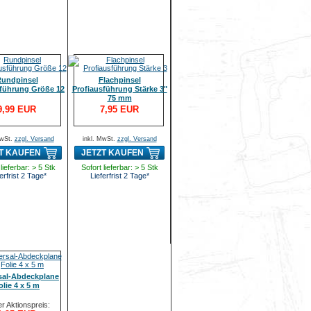
undpinsel
Flachpinsel
sführung Größe 12
Profiausführung Stärke 3"
75 mm
9,99 EUR
7,95 EUR
MwSt.
zzgl. Versand
inkl. MwSt.
zzgl. Versand
T KAUFEN
JETZT KAUFEN
lieferbar: > 5 Stk
Sofort lieferbar: > 5 Stk
erfrist 2 Tage*
Lieferfrist 2 Tage*
sal-Abdeckplane
olie 4 x 5 m
r Aktionspreis: