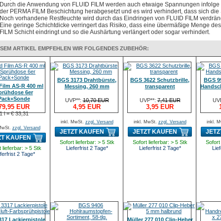
Durch die Anwendung von FLUID FILM werden auch etwaige Spannungen infolge 
der PERMA FILM Beschichtung herabgesetzt und es wird verhindert, dass sich die
Noch vorhandene Restfeuchte wird durch das Eindringen von FLUID FILM verdrän
Eine geringe Schichtdicke verringert das Risiko, dass eine übermäßige Menge de
FILM Schicht eindringt und so die Aushärtung verlängert oder sogar verhindert.
ESEM ARTIKEL EMPFEHLEN WIR FOLGENDES ZUBEHÖR:
BGS 3173 Drahtbürste,
BGS 3622 Schutzbrille,
BGS 9
 Film AS-R 400 ml
Messing, 260 mm
transparent
Handsch
prühdose 6er
Pack+Sonde
UVP**:
10,70 EUR
UVP**:
7,41 EUR
UV
79,95 EUR
4,95 EUR
3,95 EUR
1 l = € 33,31
inkl. MwSt.
zzgl. Versand
inkl. MwSt.
zzgl. Versand
inkl. 
 MwSt.
zzgl. Versand
JETZT KAUFEN
JETZT KAUFEN
JETZ
ZT KAUFEN
Sofort lieferbar: > 5 Stk
Sofort lieferbar: > 5 Stk
Sofort 
 lieferbar: > 5 Stk
Lieferfrist 2 Tage*
Lieferfrist 2 Tage*
Lief
ferfrist 2 Tage*
17 Lackierpistole
Müller 277 010 Clip-Heber