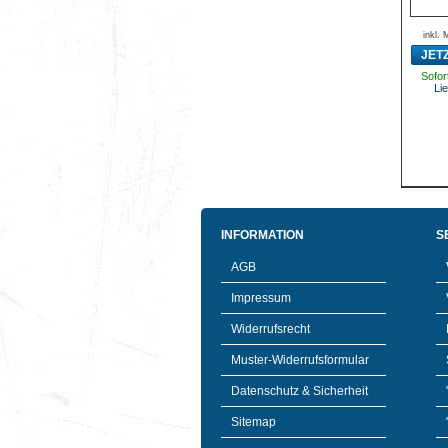
inkl.
JET
Sofort
Lie
INFORMATION
S
AGB
Impressum
Widerrufsrecht
Muster-Widerrufsformular
Datenschutz & Sicherheit
Sitemap