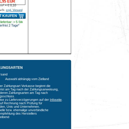
1,95 EUR
 m² = € 0,10
MwSt.
zzgl. Versand
T KAUFEN
lieferbar: > 5 Stk
erfrist 2 Tage*
LUNGSARTEN
Auswahl abhängig vom Zielland
der Zahlungsart Vorkasse beginnt die
rfrist am Tag nach der Zahlungsanweisung,
nderen Zahlungsarten am Tag nach
agsschluss.
ise zu Lieferverzögerungen auf der
Infoseite
.
auf Rechnung nach Prüfung für
den, Unis und Unternehmen.
uelle bzw. ehemalige unverbindliche
empfehlung des Herstellers
bleibend