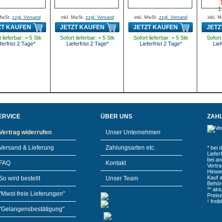
1
 MwSt.
zzgl. Versand
inkl. MwSt.
zzgl. Versand
inkl. MwSt.
zzgl. Versand
inkl. 
ZT KAUFEN
JETZT KAUFEN
JETZT KAUFEN
JETZ
 lieferbar: > 5 Stk
Sofort lieferbar: > 5 Stk
Sofort lieferbar: > 5 Stk
Sofort 
ferfrist 2 Tage*
Lieferfrist 2 Tage*
Lieferfrist 2 Tage*
Lief
ERVICE
ÜBER UNS
ZAH
Vertrag widerrufen
Unser Unternehmen
Versand & Lieferung
Zahlungsarten etc.
* bei 
Liefe
bei a
FAQ
Kontakt
Vertr
Hinwe
Kauf 
So wird bestellt
Unser Team
Behör
** akt
"Mwst-freie Lieferungen"
Preis
¹ frei
"Gelangensbestätigung"