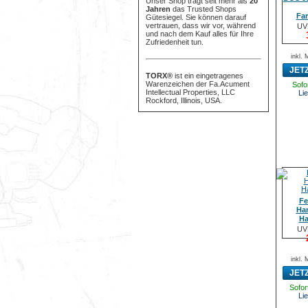
Unser Shop trägt seit mehr als
20
Jahren
das Trusted Shops
Far
Gütesiegel. Sie können darauf
vertrauen, dass wir vor, während
UV
und nach dem Kauf alles für Ihre
Zufriedenheit tun.
inkl.
JET
TORX®
ist ein eingetragenes
Warenzeichen der Fa.Acument
Sofor
Intellectual Properties, LLC
Lie
Rockford, Illinois, USA.
Fe
Ha
Ha
UV
inkl.
JET
Sofort
Lie