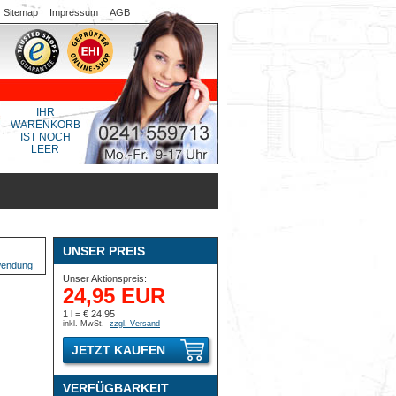
Sitemap
Impressum
AGB
IHR
WARENKORB
IST NOCH
LEER
UNSER PREIS
Unser Aktionspreis:
24,95 EUR
1 l = € 24,95
inkl. MwSt.
zzgl. Versand
JETZT KAUFEN
VERFÜGBARKEIT