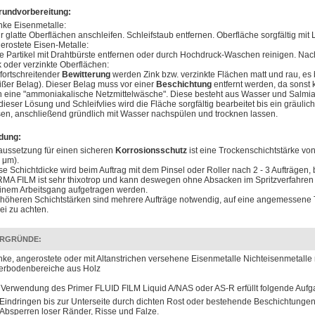
rundvorbereitung:
nke Eisenmetalle:
r glatte Oberflächen anschleifen. Schleifstaub entfernen. Oberfläche sorgfältig mit 
erostete Eisen-Metalle:
e Partikel mit Drahtbürste entfernen oder durch Hochdruck-Waschen reinigen. Na
k oder verzinkte Oberflächen:
 fortschreitender
Bewitterung
werden Zink bzw. verzinkte Flächen matt und rau, es 
ißer Belag). Dieser Belag muss vor einer
Beschichtung
entfernt werden, da sonst 
 eine "ammoniakalische Netzmittelwäsche". Diese besteht aus Wasser und Salmiakge
 dieser Lösung und Schleifvlies wird die Fläche sorgfältig bearbeitet bis ein gräul
sen, anschließend gründlich mit Wasser nachspülen und trocknen lassen.
dung:
aussetzung für einen sicheren
Korrosionsschutz
ist eine Trockenschichtstärke vo
 μm).
se Schichtdicke wird beim Auftrag mit dem Pinsel oder Roller nach 2 - 3 Aufträgen, 
MA FILM ist sehr thixotrop und kann deswegen ohne Absacken im Spritzverfahren 
einem Arbeitsgang aufgetragen werden.
 höheren Schichtstärken sind mehrere Aufträge notwendig, auf eine angemessene Tr
ei zu achten.
RGRÜNDE:
nke, angerostete oder mit Altanstrichen versehene Eisenmetalle Nichteisenmetall
erbodenbereiche aus Holz
 Verwendung des Primer FLUID FILM Liquid A/NAS oder AS-R erfüllt folgende Aufg
Eindringen bis zur Unterseite durch dichten Rost oder bestehende Beschichtunge
Absperren loser Ränder, Risse und Falze.