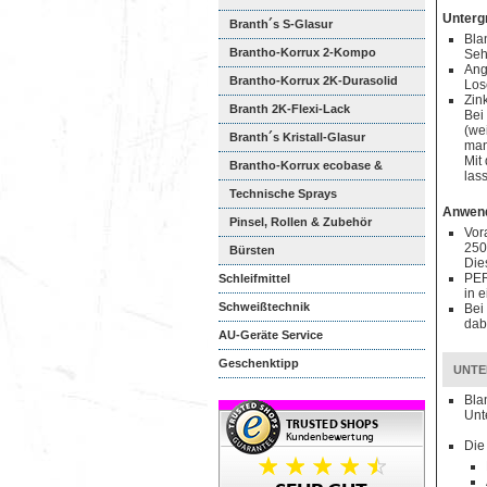
Unterg
Branth´s S-Glasur
Bla
Brantho-Korrux 2-Kompo
Seh
Ang
Brantho-Korrux 2K-Durasolid
Los
Zin
Branth 2K-Flexi-Lack
Bei
(we
Branth´s Kristall-Glasur
man
Mit
Brantho-Korrux ecobase &
las
ecopak...
Technische Sprays
Anwen
Pinsel, Rollen & Zubehör
Vor
250
Bürsten
Die
PER
Schleifmittel
in 
Schweißtechnik
Bei
dab
AU-Geräte Service
Geschenktipp
UNTE
Bla
Unt
Die