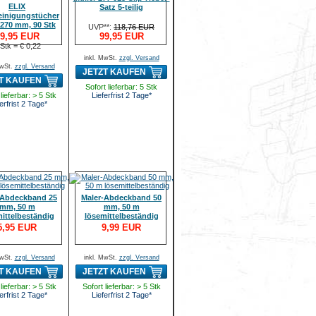
ELIX
Satz 5-teilig
einigungstücher
 270 mm, 90 Stk
UVP**:
118,76 EUR
9,95 EUR
99,95 EUR
 Stk = € 0,22
inkl. MwSt.
zzgl. Versand
MwSt.
zzgl. Versand
JETZT KAUFEN
T KAUFEN
Sofort lieferbar: 5 Stk
lieferbar: > 5 Stk
Lieferfrist 2 Tage*
erfrist 2 Tage*
-Abdeckband 25
Maler-Abdeckband 50
mm, 50 m
mm, 50 m
ittelbeständig
lösemittelbeständig
5,95 EUR
9,99 EUR
MwSt.
zzgl. Versand
inkl. MwSt.
zzgl. Versand
T KAUFEN
JETZT KAUFEN
lieferbar: > 5 Stk
Sofort lieferbar: > 5 Stk
erfrist 2 Tage*
Lieferfrist 2 Tage*