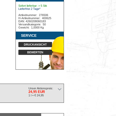
Sofort lieferbar: > 5 Stk
Lieferfrist 2 Tage*
Artikelnummer:
276506
H-Artikelnummer:
400625
EAN: 4260208060183
Versandkategorie:
50
Gewicht:
1,0000 Kg
SERVICE
DRUCKANSICHT
BEWERTEN
Unser Aktionspreis:
24,95 EUR
1 l = € 24,95