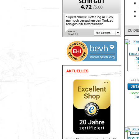
ZU DI
Fluid
S
inkl.
JET
Sofort
Lie
BGS 33