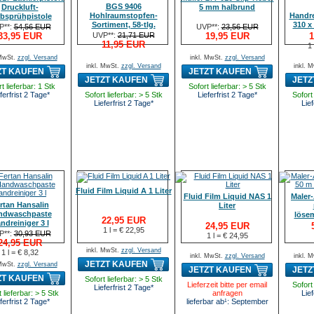
BGS 9406
Druckluft-
5 mm halbrund
Hohlraumstopfen-
Handr
bsprühpistole
Sortiment, 58-tlg.
310 x
P**:
54,56 EUR
UVP**:
23,56 EUR
33,95 EUR
UVP**:
21,71 EUR
19,95 EUR
1
11,95 EUR
1
 MwSt.
zzgl. Versand
inkl. MwSt.
zzgl. Versand
inkl. MwSt.
zzgl. Versand
inkl. 
ZT KAUFEN
JETZT KAUFEN
JETZT KAUFEN
JETZ
t lieferbar: 1 Stk
Sofort lieferbar: > 5 Stk
ferfrist 2 Tage*
Sofort lieferbar: > 5 Stk
Lieferfrist 2 Tage*
Sofort 
Lieferfrist 2 Tage*
Lief
Fluid Film Liquid A 1 Liter
Fluid Film Liquid NAS 1
Maler
rtan Hansalin
Liter
ndwaschpaste
lösem
22,95 EUR
ndreiniger 3 l
24,95 EUR
1 l = € 22,95
P**:
30,93 EUR
1 l = € 24,95
24,95 EUR
inkl. MwSt.
zzgl. Versand
1 l = € 8,32
inkl. MwSt.
zzgl. Versand
inkl. 
JETZT KAUFEN
 MwSt.
zzgl. Versand
JETZT KAUFEN
JETZ
ZT KAUFEN
Sofort lieferbar: > 5 Stk
Lieferzeit bitte per email
Sofort 
Lieferfrist 2 Tage*
 lieferbar: > 5 Stk
anfragen
Lief
ferfrist 2 Tage*
lieferbar ab¹: September