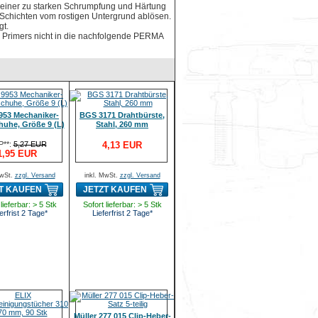
einer zu starken Schrumpfung und Härtung
 Schichten vom rostigen Untergrund ablösen.
gt.
s Primers nicht in die nachfolgende PERMA
953 Mechaniker-
BGS 3171 Drahtbürste,
uhe, Größe 9 (L)
Stahl, 260 mm
P**:
5,27 EUR
4,13 EUR
1,95 EUR
MwSt.
zzgl. Versand
inkl. MwSt.
zzgl. Versand
T KAUFEN
JETZT KAUFEN
lieferbar: > 5 Stk
Sofort lieferbar: > 5 Stk
erfrist 2 Tage*
Lieferfrist 2 Tage*
Müller 277 015 Clip-Heber-