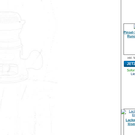
Pinsel-
Rund
inkl.
JET
Sofort
Lie
Lackw
löse