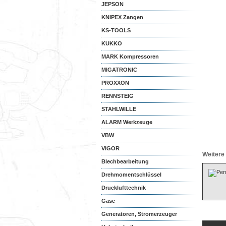
JEPSON
KNIPEX Zangen
KS-TOOLS
KUKKO
MARK Kompressoren
MIGATRONIC
PROXXON
RENNSTEIG
STAHLWILLE
ALARM Werkzeuge
VBW
VIGOR
Weitere 
Blechbearbeitung
Drehmomentschlüssel
Drucklufttechnik
Gase
Generatoren, Stromerzeuger