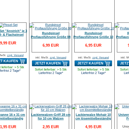
Set "Anstrich" je 3
Rundpinsel
Rundpinsel
R
- & Flachpinsel
Profiausführung Größe 08
Profiausführung Größe 10
Profiau
9,99 EUR
6,99 EUR
6,95 EUR
 MwSt.
zzgl. Versand
inkl. MwSt.
zzgl. Versand
inkl. MwSt.
zzgl. Versand
inkl. 
ZT KAUFEN
JETZT KAUFEN
JETZT KAUFEN
JETZ
 lieferbar: > 5 Stk
Sofort lieferbar: > 5 Stk
Sofort lieferbar: > 5 Stk
Sofort 
ferfrist 2 Tage*
Lieferfrist 2 Tage*
Lieferfrist 2 Tage*
Lief
anne 16 x 31 cm
Lackierwalzen-Griff 28 cm
Lackierwalze Mohair 10
Univer
mittelbeständig
für 10 cm Walzen
cm lösemittelbeständig
F
1,95 EUR
2,95 EUR
4,95 EUR
Unse