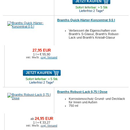
JETZT KAUFEN
Sofort lieferbar: > 5 Stk
Lieferfrist 2 Tage*
Branths Quick-Härter-Konzentrat 0,5 l
Verbessert die Eigenschaften von
Branth's S-Glasur, Branth's Robust-
Lack und Branth's Kristall-Glasur
27,95 EUR
1 l = € 55,90
inkl. MwSt.
zzgl. Versand
JETZT KAUFEN
Sofort lieferbar: > 5 Stk
Lieferfrist 2 Tage*
Branths Robust-Lack 0,75 l Dose
Korrosionsschutz Grund- und Decklack
für Innen und Außen
750 ml
24,95 EUR
ab
1 l = € 33,27
inkl. MwSt.
zzgl. Versand