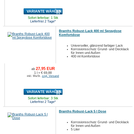
VARIANTE WÄHLEN
Sofort lieferbar: 1 Stk
Lieferfrist 2 Tage*
Branths Robust-Lack 400 ml Spraydose
Komfortdose
Universeller, glänzend farbiger Lack
Korrosionsschutz Grund- und Decklack
für Innen und Außen
400 ml Komfortdose
27,95 EUR
ab
1 l = € 69,88
inkl. MwSt.
zzgl. Versand
VARIANTE WÄHLEN
Sofort lieferbar: 3 Stk
Lieferfrist 2 Tage*
Branths Robust-Lack 5 l Dose
Korrosionsschutz Grund- und Decklack
für Innen und Außen
5 Liter