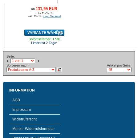
131,95 EUR
ab
1 l = € 26,39
inkl. MwSt.
zzgl. Versand
VARIANTE WÄHLEN
Sofort lieferbar: 1 Stk
Lieferfrist 2 Tage*
Seite:
Sortieren nach:
Artikel pro Seite:
INFORMATION
AGB
Impressum
Widerrufsrecht
Muster-Widerrufsformular