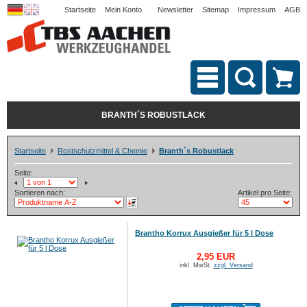
Startseite
Mein Konto
Newsletter
Sitemap
Impressum
AGB
BRANTH´S ROBUSTLACK
Startseite
Rostschutzmittel & Chemie
Branth´s Robustlack
Seite:
Sortieren nach:
Artikel pro Seite:
Brantho Korrux Ausgießer für 5 l Dose
2,95 EUR
inkl. MwSt.
zzgl. Versand