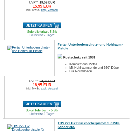
UVP**:
19,52 EUR
15,95 EUR
inkl. MwSt.
zzgl. Versand
JETZT KAUFEN
Sofort lieferbar: 5 Stk
Lieferfrist 2 Tage*
Fertan Unterbodenschutz- und Hohlraum-
Pistole
Rostschutz seit 1981
Komplett aus Metall
Mit Hohlraumsonde und 360° Düse
Für Normdosen
UVP**:
23,37 EUR
18,95 EUR
inkl. MwSt.
zzgl. Versand
JETZT KAUFEN
Sofort lieferbar: > 5 Stk
Lieferfrist 2 Tage*
TBS 222 G2 Druckbecherpistole für Mike
Sander etc.