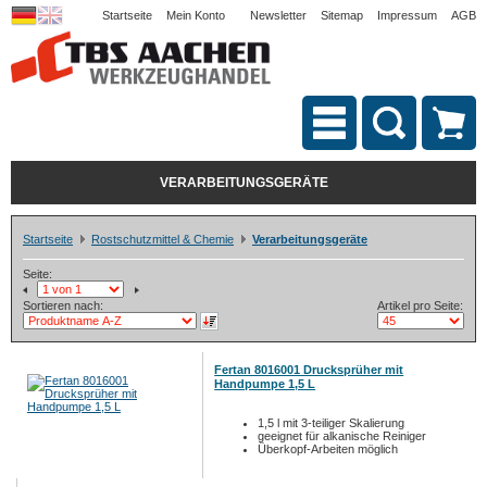
Startseite
Mein Konto
Newsletter
Sitemap
Impressum
AGB
VERARBEITUNGSGERÄTE
Startseite
Rostschutzmittel & Chemie
Verarbeitungsgeräte
Seite:
Sortieren nach:
Artikel pro Seite:
Fertan 8016001 Drucksprüher mit
Handpumpe 1,5 L
1,5 l mit 3-teiliger Skalierung
geeignet für alkanische Reiniger
Überkopf-Arbeiten möglich