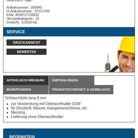
Lieferfrist 2 Tage*
Artikelnummer:
000940
H-Artikelnummer:
STD17/09
EAN: 4039747139632
Versandkategorie:
10
Gewicht:
0,0100 Kg
SERVICE
DRUCKANSICHT
BEWERTEN
ARTIKELBESCHREIBUNG
EMPFEHLUNGEN
BEWERTUNGEN
PRODUKTSICHERHEIT & DOWNLOADS
Schlauchtülle lang 9 mm
zur Verwendung mit Überwurfmutter G3/8"
für Druckluft, Wasser, Autogenanschlüsse, etc
Messing
Lieferung ohne Überwurfmutter
INFORMATION