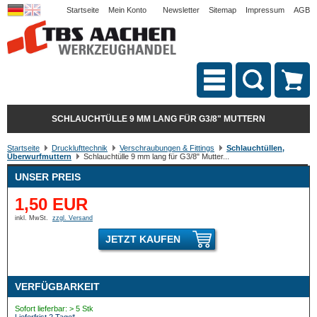
Startseite
Mein Konto
Newsletter
Sitemap
Impressum
AGB
SCHLAUCHTÜLLE 9 MM LANG FÜR G3/8" MUTTERN
Startseite
Drucklufttechnik
Verschraubungen & Fittings
Schlauchtüllen,
Überwurfmuttern
Schlauchtülle 9 mm lang für G3/8" Mutter...
UNSER PREIS
1,50 EUR
inkl. MwSt.
zzgl. Versand
JETZT KAUFEN
VERFÜGBARKEIT
Sofort lieferbar: > 5 Stk