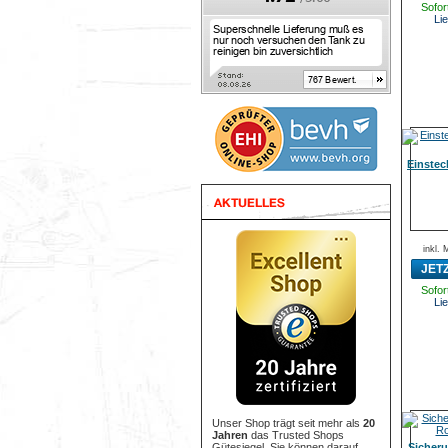
Sofort
Lie
Einstec
inkl.
JET
Sofort
Lie
Unser Shop trägt seit mehr als
20
Jahren
das Trusted Shops
Gütesiegel. Sie können darauf
Sicheru