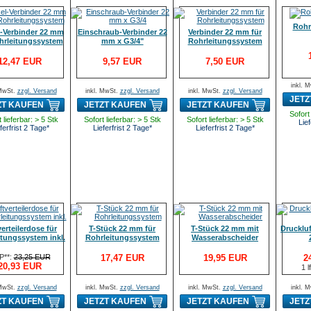
Rohr
-Verbinder 22 mm
Einschraub-Verbinder 22
Verbinder 22 mm für
hrleitungssystem
mm x G3/4"
Rohrleitungssystem
12,47 EUR
9,57 EUR
7,50 EUR
inkl. 
 MwSt.
zzgl. Versand
inkl. MwSt.
zzgl. Versand
inkl. MwSt.
zzgl. Versand
JETZ
ZT KAUFEN
JETZT KAUFEN
JETZT KAUFEN
Sofort 
 lieferbar: > 5 Stk
Sofort lieferbar: > 5 Stk
Sofort lieferbar: > 5 Stk
Lief
ferfrist 2 Tage*
Lieferfrist 2 Tage*
Lieferfrist 2 Tage*
erteilerdose für
T-Stück 22 mm für
T-Stück 22 mm mit
Druckluf
itungssystem inkl.
Rohrleitungssystem
Wasserabscheider
P**:
23,25 EUR
17,47 EUR
19,95 EUR
2
20,93 EUR
1 l
 MwSt.
zzgl. Versand
inkl. MwSt.
zzgl. Versand
inkl. MwSt.
zzgl. Versand
inkl. 
ZT KAUFEN
JETZT KAUFEN
JETZT KAUFEN
JETZ