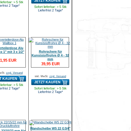
JETZT KAUFEN
lieferbar: > 5 Stk
erfrist 2 Tage*
Sofort lieferbar: > 5 Stk
Lieferfrist 2 Tage*
erteilerdose Alu
Rohrschere für
x 1" mit 3 x 1/2"
Kunststoffrohre Ø 4 - 32
mm
1,95 EUR
39,95 EUR
MwSt.
zzgl. Versand
inkl. MwSt.
zzgl. Versand
T KAUFEN
JETZT KAUFEN
lieferbar: > 5 Stk
erfrist 2 Tage*
Sofort lieferbar: > 5 Stk
Lieferfrist 2 Tage*
Wandscheibe WS 22 G3/4"
 22/15/22 mm für