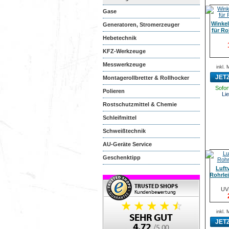
Gase
Winkel
Generatoren, Stromerzeuger
für Ro
Hebetechnik
KFZ-Werkzeuge
Messwerkzeuge
inkl.
JET
Montagerollbretter & Rollhocker
Sofort
Polieren
Lie
Rostschutzmittel & Chemie
Schleifmittel
Schweißtechnik
AU-Geräte Service
Geschenktipp
Luftv
Rohrle
UV
inkl.
JET