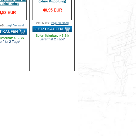
(ohne Kupplung)
uckluftrohre
40,95 EUR
9,82 EUR
inkl. MwSt.
zzgl. Versand
MwSt.
zzgl. Versand
JETZT KAUFEN
T KAUFEN
Sofort lieferbar: > 5 Stk
lieferbar: > 5 Stk
Lieferfrist 2 Tage*
erfrist 2 Tage*