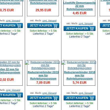
Lösehilfe Demontageclip
leitungssystem
Rohrleitungssystem
Dr
22 mm
Rohrleitungssystem
0,75 EUR
29,95 EUR
4,45 EUR
 MwSt.
zzgl. Versand
inkl. MwSt.
zzgl. Versand
inkl. 
inkl. MwSt.
zzgl. Versand
ZT KAUFEN
JETZT KAUFEN
JETZ
JETZT KAUFEN
 lieferbar: > 5 Stk
Sofort lieferbar: > 5 Stk
Sofort 
ferfrist 2 Tage*
Lieferfrist 2 Tage*
Sofort lieferbar: > 5 Stk
Lief
Lieferfrist 2 Tage*
pfen 22 mm für
Reduzierverbinder 22/15
Reduzierverbinder 22/18
leitungssystem
mm für
mm für
Rohrleitungssystem
Rohrleitungssystem
2,02 EUR
7,09 EUR
5,74 EUR
 MwSt.
zzgl. Versand
inkl. MwSt.
zzgl. Versand
inkl. MwSt.
zzgl. Versand
ZT KAUFEN
JETZT KAUFEN
JETZT KAUFEN
 lieferbar: > 5 Stk
ferfrist 2 Tage*
Sofort lieferbar: > 5 Stk
Sofort lieferbar: > 5 Stk
Lieferfrist 2 Tage*
Lieferfrist 2 Tage*