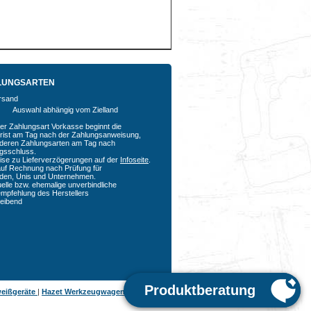
LUNGSARTEN
Auswahl abhängig vom Zielland
der Zahlungsart Vorkasse beginnt die
rfrist am Tag nach der Zahlungsanweisung,
nderen Zahlungsarten am Tag nach
agsschluss.
ise zu Lieferverzögerungen auf der
Infoseite
.
auf Rechnung nach Prüfung für
den, Unis und Unternehmen.
uelle bzw. ehemalige unverbindliche
empfehlung des Herstellers
bleibend
eißgeräte
|
Hazet Werkzeugwagen
|