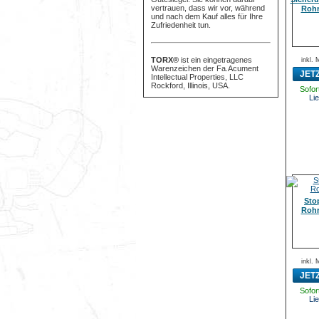
vertrauen, dass wir vor, während
Rohr
und nach dem Kauf alles für Ihre
Zufriedenheit tun.
TORX®
ist ein eingetragenes
inkl.
Warenzeichen der Fa.Acument
JET
Intellectual Properties, LLC
Rockford, Illinois, USA.
Sofort
Lie
Sto
Rohr
inkl.
JET
Sofort
Lie