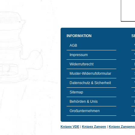
INFORMATION
S
AGB
Impressum
Widerrufsrecht
Muster-Widerrufsformular
Datenschutz & Sicherheit
Sitemap
Behörden & Unis
Großunternehmen
Knipex VDE
|
Knipex Zangen
|
Knipex Zangens