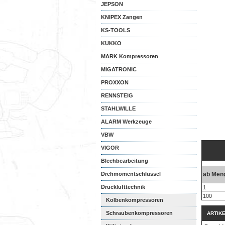
JEPSON
KNIPEX Zangen
KS-TOOLS
KUKKO
MARK Kompressoren
MIGATRONIC
PROXXON
RENNSTEIG
STAHLWILLE
ALARM Werkzeuge
VBW
VIGOR
Blechbearbeitung
Drehmomentschlüssel
ab Men
Drucklufttechnik
1
100
Kolbenkompressoren
Schraubenkompressoren
ARTIK