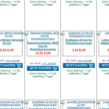
 lieferbar: > 5 Stk
Sofort lieferbar: > 5 Stk
Sofort lieferbar: > 5 Stk
Sofort 
ferfrist 2 Tage*
Lieferfrist 2 Tage*
Lieferfrist 2 Tage*
Lief
k-Winkel-Verbinder
Endkappe 22 mm für
Luftv
Reduzierverbinder 28/22
22 mm
Rohrleitungssystem
Wallbo
mm für
Rohrleitungssystem
8,29 EUR
3,44 EUR
5
14,91 EUR
 MwSt.
zzgl. Versand
inkl. MwSt.
zzgl. Versand
inkl. 
inkl. MwSt.
zzgl. Versand
ZT KAUFEN
JETZT KAUFEN
JETZ
JETZT KAUFEN
 lieferbar: > 5 Stk
Sofort lieferbar: 3 Stk
Sofort 
ferfrist 2 Tage*
Sofort lieferbar: > 5 Stk
Lieferfrist 2 Tage*
Lief
Lieferfrist 2 Tage*
ngsring 22 mm für
Kugelhahn 22 mm für
T-Stück