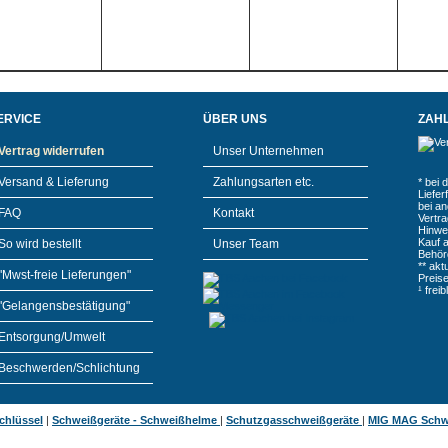
ERVICE
ÜBER UNS
ZAH
Vertrag widerrufen
Unser Unternehmen
Versand & Lieferung
Zahlungsarten etc.
* bei 
Liefe
bei a
FAQ
Kontakt
Vertr
Hinwe
Kauf 
So wird bestellt
Unser Team
Behör
** akt
"Mwst-freie Lieferungen"
Preis
¹ frei
"Gelangensbestätigung"
Entsorgung/Umwelt
Beschwerden/Schlichtung
chlüssel
|
Schweißgeräte - Schweißhelme
|
Schutzgasschweißgeräte
|
MIG MAG Schw