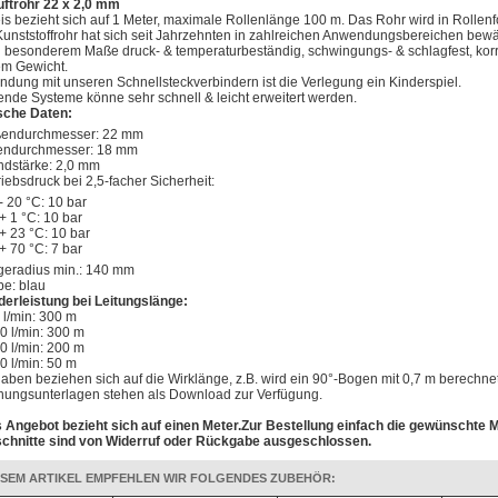
uftrohr 22 x 2,0 mm
is bezieht sich auf 1 Meter, maximale Rollenlänge 100 m. Das Rohr wird in Rollenfo
unststoffrohr hat sich seit Jahrzehnten in zahlreichen Anwendungsbereichen bewä
in besonderem Maße druck- & temperaturbeständig, schwingungs- & schlagfest, korr
em Gewicht.
indung mit unseren Schnellsteckverbindern ist die Verlegung ein Kinderspiel.
nde Systeme könne sehr schnell & leicht erweitert werden.
sche Daten:
endurchmesser: 22 mm
endurchmesser: 18 mm
dstärke: 2,0 mm
riebsdruck bei 2,5-facher Sicherheit:
- 20 °C: 10 bar
+ 1 °C: 10 bar
+ 23 °C: 10 bar
+ 70 °C: 7 bar
geradius min.: 140 mm
be: blau
derleistung bei Leitungslänge:
 l/min: 300 m
0 l/min: 300 m
0 l/min: 200 m
0 l/min: 50 m
aben beziehen sich auf die Wirklänge, z.B. wird ein 90°-Bogen mit 0,7 m berechnet
nungsunterlagen stehen als Download zur Verfügung.
 Angebot bezieht sich auf einen Meter.Zur Bestellung einfach die gewünschte 
chnitte sind von Widerruf oder Rückgabe ausgeschlossen.
ESEM ARTIKEL EMPFEHLEN WIR FOLGENDES ZUBEHÖR: