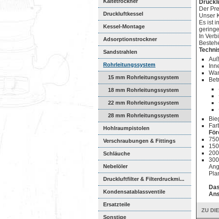
Kältetrockner
Druckl
Der Pre
Druckluftkessel
Unser K
Es ist 
Kessel-Montage
gering
In Verb
Adsorptionstrockner
Bestehe
Techni
Sandstrahlen
Auß
Rohrleitungssystem
Inn
Wan
15 mm Rohrleitungssystem
Bet
18 mm Rohrleitungssystem
22 mm Rohrleitungssystem
28 mm Rohrleitungssystem
Bie
Far
Hohlraumpistolen
För
750
Verschraubungen & Fittings
150
200
Schläuche
300
Nebelöler
Ang
Pla
Druckluftfilter & Filterdruckmi...
Das
Kondensatablassventile
Ans
Ersatzteile
ZU DI
Sonstige