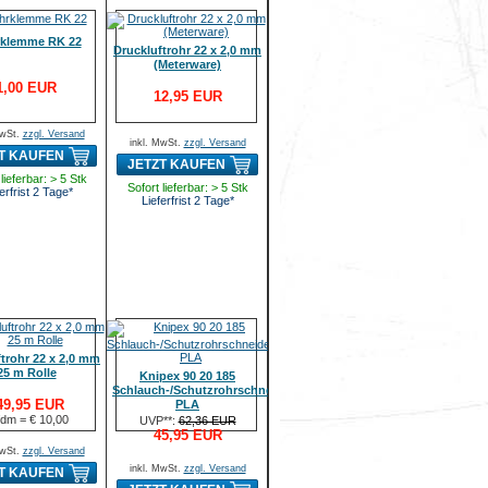
klemme RK 22
Druckluftrohr 22 x 2,0 mm
(Meterware)
1,00 EUR
12,95 EUR
MwSt.
zzgl. Versand
inkl. MwSt.
zzgl. Versand
T KAUFEN
JETZT KAUFEN
lieferbar: > 5 Stk
Sofort lieferbar: > 5 Stk
erfrist 2 Tage*
Lieferfrist 2 Tage*
trohr 22 x 2,0 mm
25 m Rolle
Knipex 90 20 185
Schlauch-/Schutzrohrschneider
49,95 EUR
PLA
fdm = € 10,00
UVP**:
62,36 EUR
45,95 EUR
MwSt.
zzgl. Versand
inkl. MwSt.
zzgl. Versand
T KAUFEN